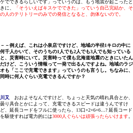
ケでできるらしいです」っていうのは、もう地震が起こったと
きに、
「そういえばキスケでできた」っていう自己完結か、そ
の人のテリトリーのみでの発信となると、勿体ないので。
－－例えば、これは小泉店ですけど、地域の半径1キロの中に
何千人かいて、そのうちの1人でも2人でも3人でも知っている
と、災害時にいて。災害時って僕も北海道地震のときにいたん
だけど、こういう情報って一発で出るんですよね。地域のラジ
オも「ここで充電できます」っていうのも言うし。ちなみに、
同時に何人ぐらい充電できるんですか？
川又
おおよそなんですけど、ちょっと天気の晴れ具合とか、
曇り具合とかによって、充電できるスピードは違うんですけ
ど、延長コードをフルに使ったら、13口×2×6×6…? 延長コード
を駆使すれば電力的には
3000人ぐらいは頑張ったらいけます
。