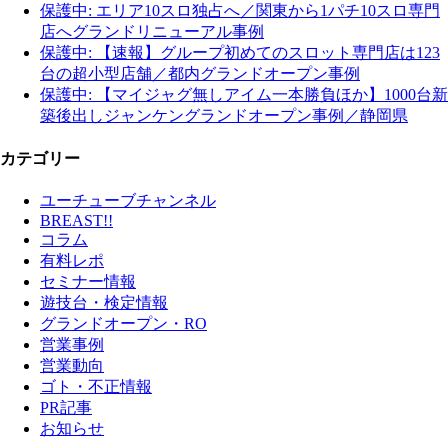
保護中: エリア10スロ独占へ／関東から1パチ10スロ専門
店へグランドリニューアル事例
保護中: 【速報】グループ初めてのスロット専門店は123
台の超小型店舗／都内グランドオープン事例
保護中: 【マイジャグ無しアイム一本勝負ほか】1000台新
築後出しジャンケングランドオープン事例／静岡県
カテゴリー
ユーチューブチャンネル
BREAST!!
コラム
有料レポ
セミナー情報
遊技台・検定情報
グランドオープン・RO
営業事例
営業動向
ゴト・不正情報
PR記事
お知らせ