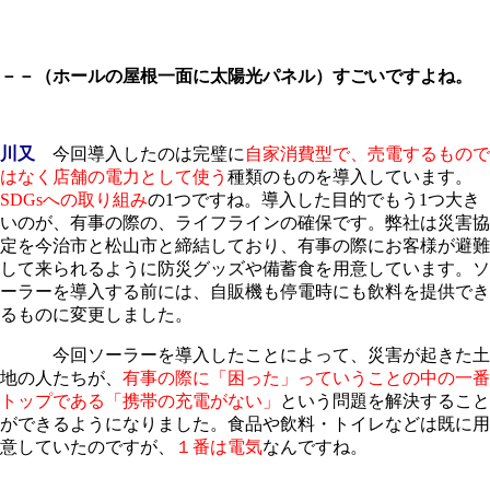
－－（ホールの屋根一面に太陽光パネル）すごいですよね。
川又
今回導入したのは完璧に
自家消費型で、売電するもので
はなく店舗の電力として使う
種類のものを導入しています。
SDGsへの取り組み
の1つですね。導入した目的でもう1つ大き
いのが、有事の際の、ライフラインの確保です。弊社は災害協
定を今治市と松山市と締結しており、有事の際にお客様が避難
して来られるように防災グッズや備蓄食を用意しています。ソ
ーラーを導入する前には、自販機も停電時にも飲料を提供でき
るものに変更しました。
今回ソーラーを導入したことによって、災害が起きた土
地の人たちが、
有事の際に「困った」っていうことの中の一番
トップである「携帯の充電がない」
という問題を解決すること
ができるようになりました。食品や飲料・トイレなどは既に用
意していたのですが、
１番は電気
なんですね。