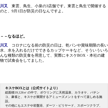
川又
東雲、鳥生、小泉の3店舗です。東雲と鳥生で開催する
のと、9月1日が防災の日なんですよ。
－－なるほど。
川又
コロナになる前の防災の日は、乾パンや賞味期限の長い
水、水を入れるだけでできるカップケーキなど、そういういろ
んな種類の防災食を用意して、実際にキスケBOX・本社の建
物で試食会をしてました。
キスケBOXとは（公式サイトより）
総面積19,126㎡ の中で、ボウリングに天然温泉、カラオケ、パチン
コ、麻雀と、キスケが展開するアミューズメントをすべて楽しめる施
設。
その他にもエステや岩盤浴、ダーツ・ビリヤード、スポーツクラブ、