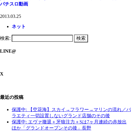
パチスロ動画
2013.03.25
ネット
検索:
LINE@
X
最近の投稿
保護中: 【空花海】スカイ→フラワー→マリンの流れ／バ
ラエティ一切設置しないグランド店舗のその後
保護中: エヴァ撤退＋牙狼注力＋Sは7ヶ月連続の赤放出
ほか「グランドオープンその後」長野