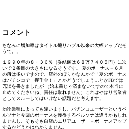
コメント
ちなみに増加率はタイトル通りバブル以来の大幅アップだそ
うで。。
１９９０年の８・３６％（妥結額は６８万７４０５円）に次
いで２番目の大きさになるそうです。 夏のボーナス＝６月
の所は多いですので、店外のぼりかなんかで「夏のボーナス
はパチンコで一攫千金！」とかどうでしょう…とかFBでは
冗談を書きましたが （始末書じゃ済まないですので本当に
止めてくださいね、責任は取れません）これはやはり営業者
としてスルーしてはいけない話題だと考えます。
勿論業種によっても違いますし、パチンコユーザーというペ
ルソナと今回のボーナスを獲得するペルソナは違うかもしれ
ませんし、そもそも自店のエリアユーザー＝ボーナスアップ
するかどうかはわかりません。