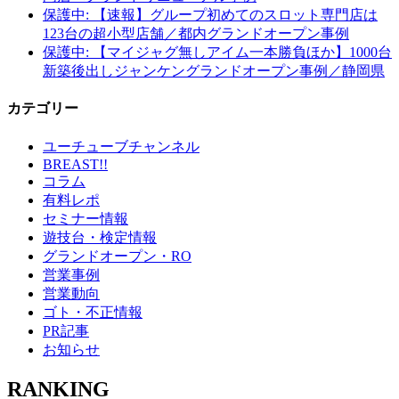
保護中: 【速報】グループ初めてのスロット専門店は
123台の超小型店舗／都内グランドオープン事例
保護中: 【マイジャグ無しアイム一本勝負ほか】1000台
新築後出しジャンケングランドオープン事例／静岡県
カテゴリー
ユーチューブチャンネル
BREAST!!
コラム
有料レポ
セミナー情報
遊技台・検定情報
グランドオープン・RO
営業事例
営業動向
ゴト・不正情報
PR記事
お知らせ
RANKING