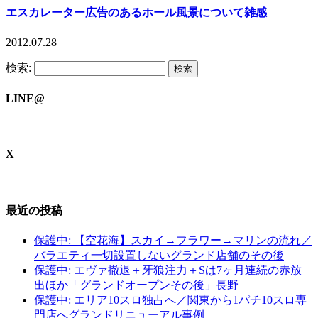
エスカレーター広告のあるホール風景について雑感
2012.07.28
検索:
LINE@
X
最近の投稿
保護中: 【空花海】スカイ→フラワー→マリンの流れ／
バラエティ一切設置しないグランド店舗のその後
保護中: エヴァ撤退＋牙狼注力＋Sは7ヶ月連続の赤放
出ほか「グランドオープンその後」長野
保護中: エリア10スロ独占へ／関東から1パチ10スロ専
門店へグランドリニューアル事例