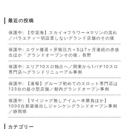
最近の投稿
保護中: 【空花海】スカイ→フラワー→マリンの流れ
／バラエティ一切設置しないグランド店舗のその後
保護中: エヴァ撤退＋牙狼注力＋Sは7ヶ月連続の赤放
出ほか「グランドオープンその後」長野
保護中: エリア10スロ独占へ／関東から1パチ10スロ
専門店へグランドリニューアル事例
保護中: 【速報】グループ初めてのスロット専門店は
123台の超小型店舗／都内グランドオープン事例
保護中: 【マイジャグ無しアイム一本勝負ほか】
1000台新築後出しジャンケングランドオープン事例
／静岡県
カテゴリー