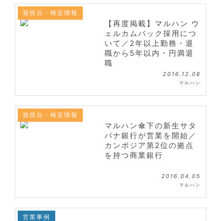
遊技台・検定情報
【再度掲載】マルハン ウ
ェルカムバック採用につ
いて／2年以上勤務・退
職から5年以内・円満退
職
2016.12.08
マルハン
遊技台・検定情報
マルハン傘下の新生サタ
パナ銀行が営業を開始／
カンボジア第2位の拠点
を持つ商業銀行
2016.04.05
マルハン
営業事例