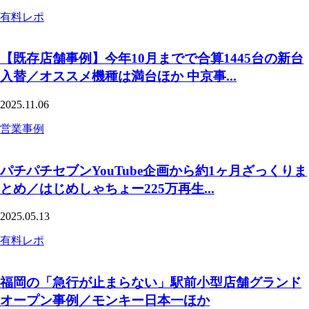
有料レポ
【既存店舗事例】今年10月までで合算1445台の新台
入替／オススメ機種は満台ほか 中京事...
2025.11.06
営業事例
パチパチセブンYouTube企画から約1ヶ月ざっくりま
とめ／はじめしゃちょー225万再生...
2025.05.13
有料レポ
福岡の「急行が止まらない」駅前小型店舗グランド
オープン事例／モンキー日本一ほか