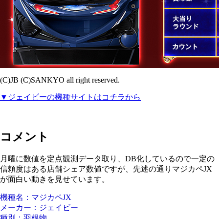
(C)JB (C)SANKYO all right reserved.
▼ジェイビーの機種サイトはコチラから
コメント
月曜に数値を定点観測データ取り、DB化しているので一定の
信頼度はある店舗シェア数値ですが、先述の通りマジカペJX
が面白い動きを見せています。
機種名：マジカペJX
メーカー：ジェイビー
種別：羽根物