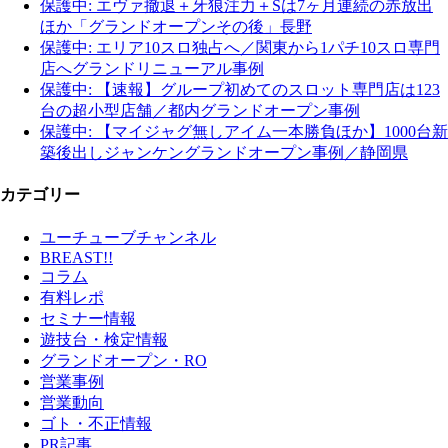
保護中: エヴァ撤退＋牙狼注力＋Sは7ヶ月連続の赤放出
ほか「グランドオープンその後」長野
保護中: エリア10スロ独占へ／関東から1パチ10スロ専門
店へグランドリニューアル事例
保護中: 【速報】グループ初めてのスロット専門店は123
台の超小型店舗／都内グランドオープン事例
保護中: 【マイジャグ無しアイム一本勝負ほか】1000台新
築後出しジャンケングランドオープン事例／静岡県
カテゴリー
ユーチューブチャンネル
BREAST!!
コラム
有料レポ
セミナー情報
遊技台・検定情報
グランドオープン・RO
営業事例
営業動向
ゴト・不正情報
PR記事