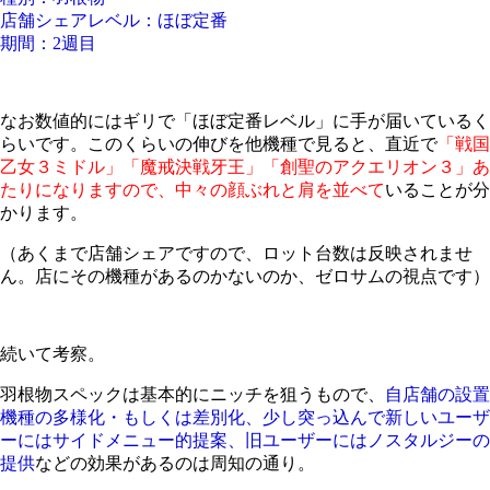
店舗シェアレベル：ほぼ定番
期間：2週目
なお数値的にはギリで「ほぼ定番レベル」に手が届いているく
らいです。このくらいの伸びを他機種で見ると、直近で
「戦国
乙女３ミドル」「魔戒決戦牙王」「創聖のアクエリオン３」あ
たりになりますので、中々の顔ぶれと肩を並べて
いることが分
かります。
（あくまで店舗シェアですので、ロット台数は反映されませ
ん。店にその機種があるのかないのか、ゼロサムの視点です）
続いて考察。
羽根物スペックは基本的にニッチを狙うもので、
自店舗の設置
機種の多様化・もしくは差別化、少し突っ込んで新しいユーザ
ーにはサイドメニュー的提案、旧ユーザーにはノスタルジーの
提供
などの効果があるのは周知の通り。