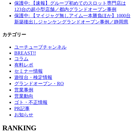
保護中: 【速報】グループ初めてのスロット専門店は
123台の超小型店舗／都内グランドオープン事例
保護中: 【マイジャグ無しアイム一本勝負ほか】1000台
新築後出しジャンケングランドオープン事例／静岡県
カテゴリー
ユーチューブチャンネル
BREAST!!
コラム
有料レポ
セミナー情報
遊技台・検定情報
グランドオープン・RO
営業事例
営業動向
ゴト・不正情報
PR記事
お知らせ
RANKING