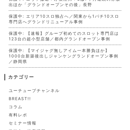
出ほか「グランドオープンその後」長野
保護中: エリア10スロ独占へ／関東から1パチ10スロ
専門店へグランドリニューアル事例
保護中: 【速報】グループ初めてのスロット専門店は
123台の超小型店舗／都内グランドオープン事例
保護中: 【マイジャグ無しアイム一本勝負ほか】
1000台新築後出しジャンケングランドオープン事例
／静岡県
カテゴリー
ユーチューブチャンネル
BREAST!!
コラム
有料レポ
セミナー情報