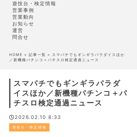
遊技台・検定情報
営業事例
営業動向
お知らせ
運営
問合せ
HOME
>
記事一覧
> スマパチでもギンギラパラダイスほか
／新機種パチンコ＋パチスロ検定通過ニュース
スマパチでもギンギラパラダ
イスほか／新機種パチンコ＋パ
チスロ検定通過ニュース
2026.02.10 8:33
遊技台・検定情報