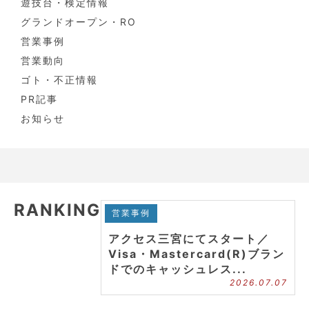
遊技台・検定情報
グランドオープン・RO
営業事例
営業動向
ゴト・不正情報
PR記事
お知らせ
RANKING
営業事例
アクセス三宮にてスタート／
Visa・Mastercard(R)ブラン
ドでのキャッシュレス...
2026.07.07