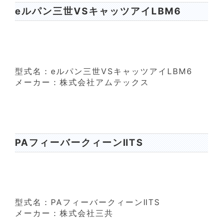
eルパン三世VSキャッツアイLBM6
型式名：eルパン三世VSキャッツアイLBM6
メーカー：株式会社アムテックス
PAフィーバークィーンⅡTS
型式名：PAフィーバークィーンⅡTS
メーカー：株式会社三共