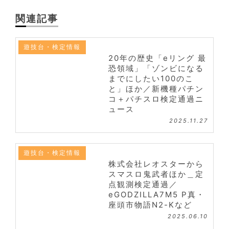
関連記事
遊技台・検定情報
20年の歴史「eリング 最
恐領域」「ゾンビになる
までにしたい100のこ
と」ほか／新機種パチン
コ＋パチスロ検定通過ニ
ュース
2025.11.27
遊技台・検定情報
株式会社レオスターから
スマスロ鬼武者ほか＿定
点観測検定通過／
eGODZILLA7M5 P真・
座頭市物語N2-Kなど
2025.06.10