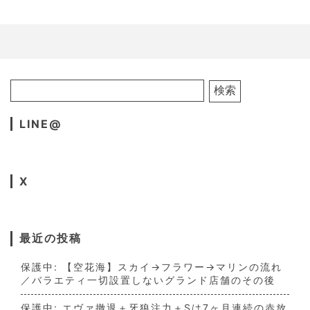
LINE@
X
最近の投稿
保護中: 【空花海】スカイ→フラワー→マリンの流れ
／バラエティ一切設置しないグランド店舗のその後
保護中: エヴァ撤退＋牙狼注力＋Sは7ヶ月連続の赤放