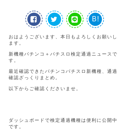
B!
おはようございます、本日もよろしくお願いし
ます。
新機種パチンコ＋パチスロ検定通過ニュースで
す。
最近確認できたパチンコパチスロ新機種、通過
確認ざっくりまとめ。
以下からご確認くださいませ。
ダッシュボードで検定通過機種は便利に公開中
です。