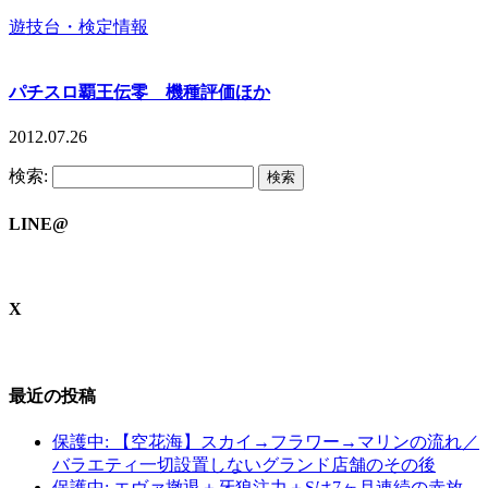
遊技台・検定情報
パチスロ覇王伝零 機種評価ほか
2012.07.26
検索:
LINE@
X
最近の投稿
保護中: 【空花海】スカイ→フラワー→マリンの流れ／
バラエティ一切設置しないグランド店舗のその後
保護中: エヴァ撤退＋牙狼注力＋Sは7ヶ月連続の赤放