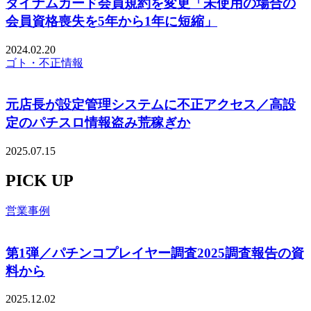
ダイナムカード会員規約を変更「未使用の場合の
会員資格喪失を5年から1年に短縮」
2024.02.20
ゴト・不正情報
元店長が設定管理システムに不正アクセス／高設
定のパチスロ情報盗み荒稼ぎか
2025.07.15
PICK UP
営業事例
第1弾／パチンコプレイヤー調査2025調査報告の資
料から
2025.12.02