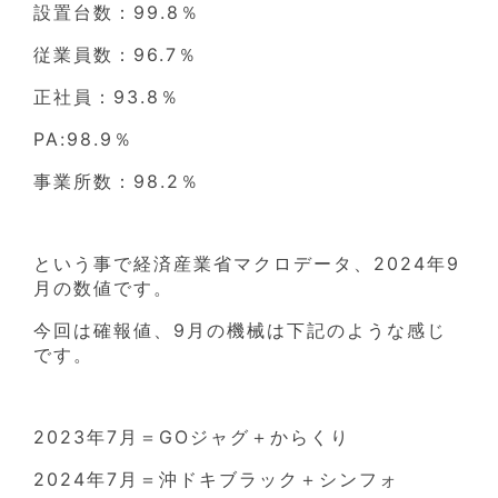
設置台数：99.8％
従業員数：96.7％
正社員：93.8％
PA:98.9％
事業所数：98.2％
という事で経済産業省マクロデータ、2024年9
月の数値です。
今回は確報値、9月の機械は下記のような感じ
です。
2023年7月＝GOジャグ＋からくり
2024年7月＝沖ドキブラック＋シンフォ