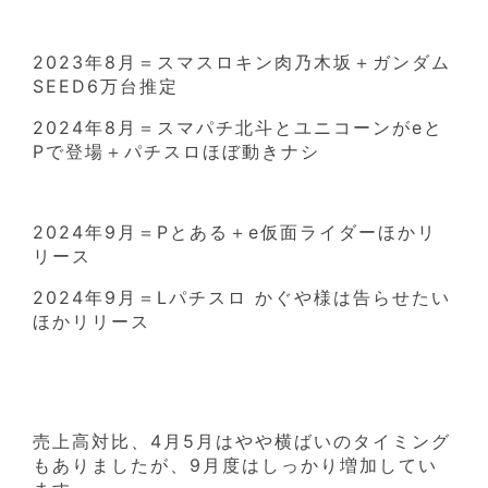
2023年8月＝スマスロキン肉乃木坂＋ガンダム
SEED6万台推定
2024年8月＝スマパチ北斗とユニコーンがeと
Pで登場＋パチスロほぼ動きナシ
2024年9月＝Pとある＋e仮面ライダーほかリ
リース
2024年9月＝Lパチスロ かぐや様は告らせたい
ほかリリース
売上高対比、4月5月はやや横ばいのタイミング
もありましたが、9月度はしっかり増加してい