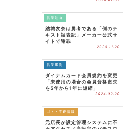
営業動向
結城友奈は勇者である「例のテ
キスト誤表記」メーカー公式サ
イトで謝罪
2020.11.20
営業事例
ダイナムカード会員規約を変更
「未使用の場合の会員資格喪失
を5年から1年に短縮」
2024.02.20
ゴト・不正情報
元店長が設定管理システムに不
正アクセス／高設定のパチスロ