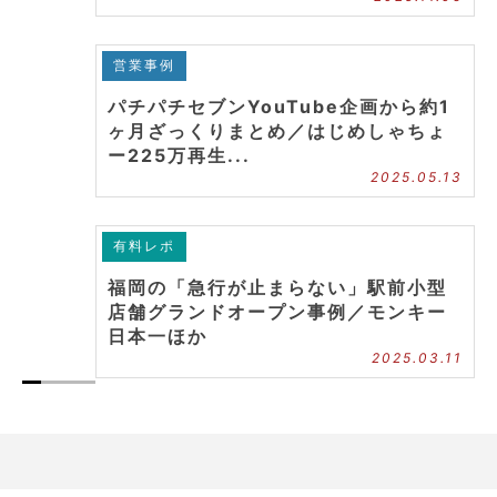
営業事例
パチパチセブンYouTube企画から約1
ヶ月ざっくりまとめ／はじめしゃちょ
ー225万再生...
2025.05.13
有料レポ
福岡の「急行が止まらない」駅前小型
店舗グランドオープン事例／モンキー
日本一ほか
2025.03.11