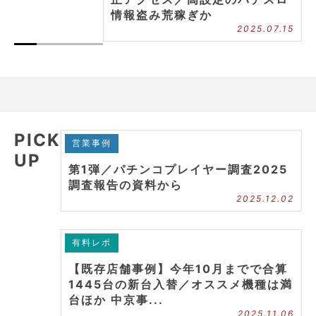
情報盗み荒稼ぎか
2025.07.15
PICK
営業事例
UP
第1弾／パチンコプレイヤー調査2025
調査報告の資料から
2025.12.02
有料レポ
【既存店舗事例】今年10月までで合算
1445台の新台入替／オススメ機種は満
台ほか 中京事...
2025.11.06