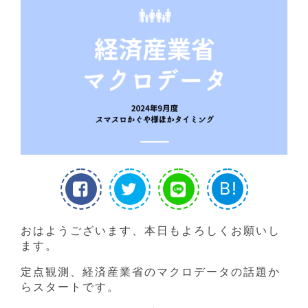
B!
おはようございます、本日もよろしくお願いし
ます。
定点観測、経済産業省のマクロデータの話題か
らスタートです。