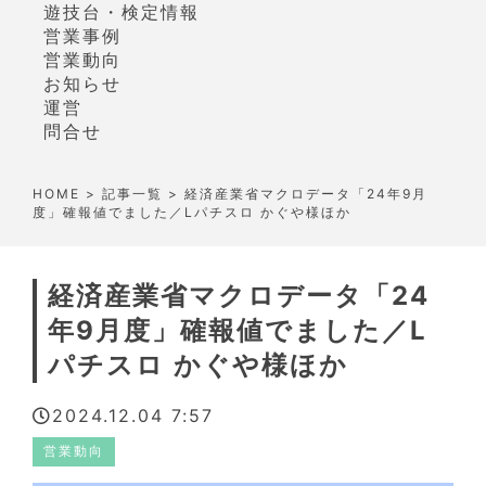
遊技台・検定情報
営業事例
営業動向
お知らせ
運営
問合せ
HOME
>
記事一覧
> 経済産業省マクロデータ「24年9月
度」確報値でました／Lパチスロ かぐや様ほか
経済産業省マクロデータ「24
年9月度」確報値でました／L
パチスロ かぐや様ほか
2024.12.04 7:57
営業動向