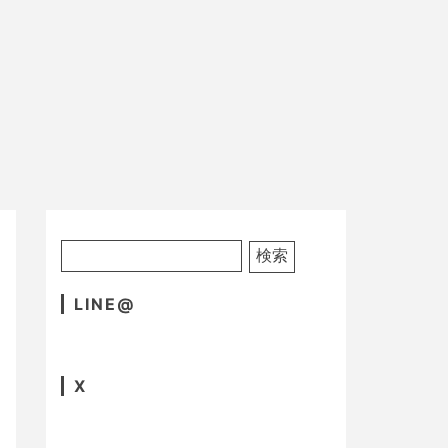
LINE@
X