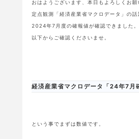
おはようございます、本日もよろしくお願
定点観測「経済産業省マクロデータ」の話
2024年7月度の確報値が確認できました
以下からご確認くださいませ。
経済産業省マクロデータ「24年7月
という事でまずは数値です。