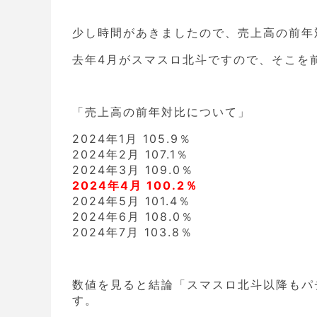
少し時間があきましたので、売上高の前年
去年4月がスマスロ北斗ですので、そこを
「売上高の前年対比について」
2024年1月 105.9％
2024年2月 107.1％
2024年3月 109.0％
2024年4月 100.2％
2024年5月 101.4％
2024年6月 108.0％
2024年7月 103.8％
数値を見ると結論「スマスロ北斗以降もパ
す。