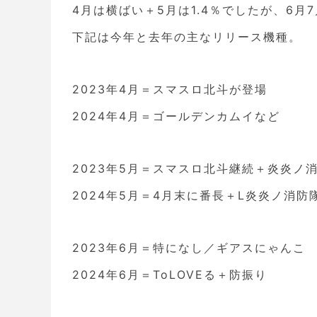
4月は横ばい＋5月は1.4％でしたが、6
下記は今年と去年の主なリリース機種。
2023年4月＝スマスロ北斗が登場
2024年4月＝ゴールデンカムイなど
2023年5月＝スマスロ北斗継続＋炎炎ノ
2024年5月＝4月末に番長＋L炎炎ノ消防
2023年6月＝特になし／ギアスにゃんこ
2024年6月＝ToLOVEる＋防振り