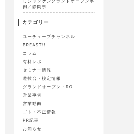
しジャンケングランドオープン事
例／静岡県
カテゴリー
ユーチューブチャンネル
BREAST!!
コラム
有料レポ
セミナー情報
遊技台・検定情報
グランドオープン・RO
営業事例
営業動向
ゴト・不正情報
PR記事
お知らせ