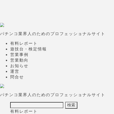
パチンコ業界人のためのプロフェッショナルサイト
有料レポート
遊技台・検定情報
営業事例
営業動向
お知らせ
運営
問合せ
パチンコ業界人のためのプロフェッショナルサイト
有料レポート