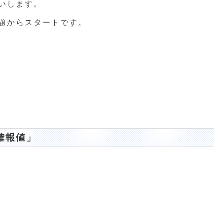
いします。
題からスタートです。
。
確報値」