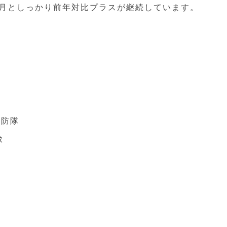
月7月としっかり前年対比プラスが継続しています。
消防隊
隊