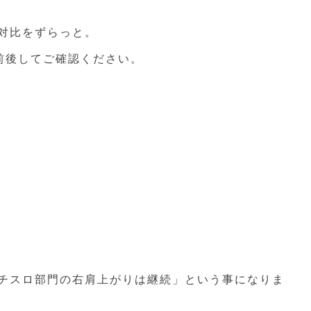
対比をずらっと。
前後してご確認ください。
チスロ部門の右肩上がりは継続」という事になりま