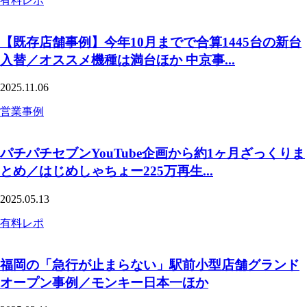
有料レポ
【既存店舗事例】今年10月までで合算1445台の新台
入替／オススメ機種は満台ほか 中京事...
2025.11.06
営業事例
パチパチセブンYouTube企画から約1ヶ月ざっくりま
とめ／はじめしゃちょー225万再生...
2025.05.13
有料レポ
福岡の「急行が止まらない」駅前小型店舗グランド
オープン事例／モンキー日本一ほか