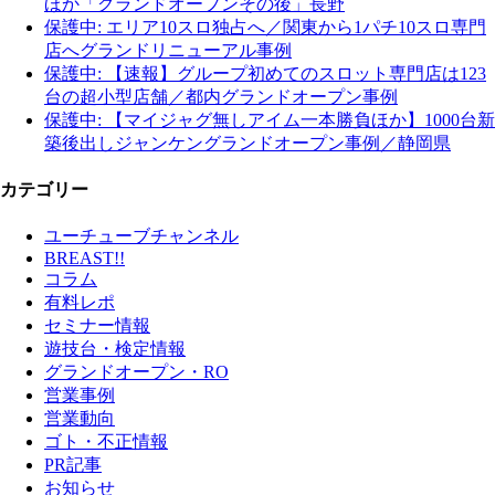
ほか「グランドオープンその後」長野
保護中: エリア10スロ独占へ／関東から1パチ10スロ専門
店へグランドリニューアル事例
保護中: 【速報】グループ初めてのスロット専門店は123
台の超小型店舗／都内グランドオープン事例
保護中: 【マイジャグ無しアイム一本勝負ほか】1000台新
築後出しジャンケングランドオープン事例／静岡県
カテゴリー
ユーチューブチャンネル
BREAST!!
コラム
有料レポ
セミナー情報
遊技台・検定情報
グランドオープン・RO
営業事例
営業動向
ゴト・不正情報
PR記事
お知らせ