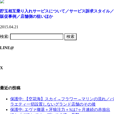
貯玉相互乗り入れサービスについて／サービス訴求スタイル／
販促事例／店舗側の狙いほか
2015.04.21
検索:
LINE@
X
最近の投稿
保護中: 【空花海】スカイ→フラワー→マリンの流れ／バ
ラエティ一切設置しないグランド店舗のその後
保護中: エヴァ撤退＋牙狼注力＋Sは7ヶ月連続の赤放出