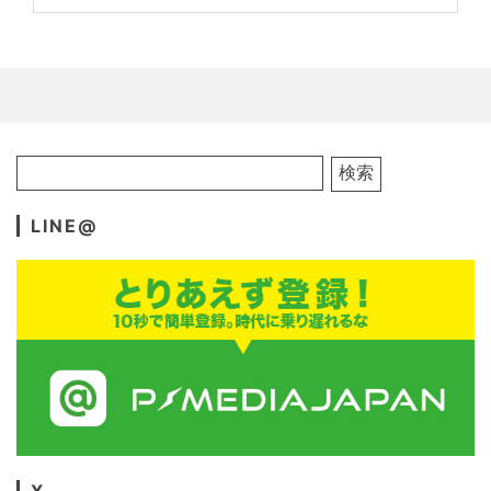
LINE@
X