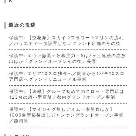
最近の投稿
保護中: 【空花海】スカイ→フラワー→マリンの流れ
／バラエティ一切設置しないグランド店舗のその後
保護中: エヴァ撤退＋牙狼注力＋Sは7ヶ月連続の赤放
出ほか「グランドオープンその後」長野
保護中: エリア10スロ独占へ／関東から1パチ10スロ
専門店へグランドリニューアル事例
保護中: 【速報】グループ初めてのスロット専門店は
123台の超小型店舗／都内グランドオープン事例
保護中: 【マイジャグ無しアイム一本勝負ほか】
1000台新築後出しジャンケングランドオープン事例
／静岡県