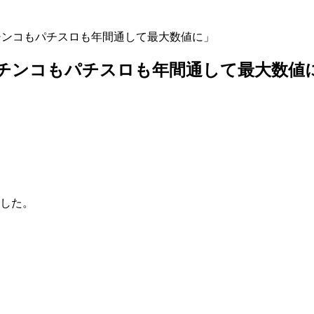
パチンコもパチスロも年間通して最大数値に」
パチンコもパチスロも年間通して最大数値
した。