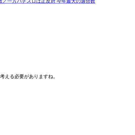
合数／一方パチスロは正反対 今年最大の適合数
考える必要がありますね。