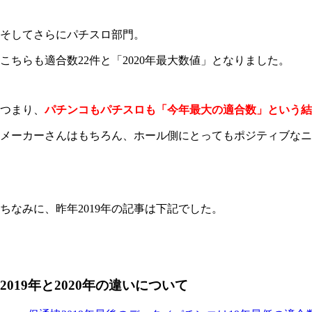
そしてさらにパチスロ部門。
こちらも適合数22件と「2020年最大数値」となりました。
つまり、
パチンコもパチスロも「今年最大の適合数」という結
メーカーさんはもちろん、ホール側にとってもポジティブなニ
ちなみに、昨年2019年の記事は下記でした。
2019年と2020年の違いについて