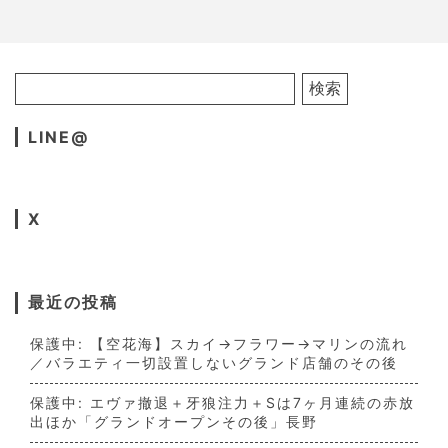
LINE@
X
最近の投稿
保護中: 【空花海】スカイ→フラワー→マリンの流れ
／バラエティ一切設置しないグランド店舗のその後
保護中: エヴァ撤退＋牙狼注力＋Sは7ヶ月連続の赤放
出ほか「グランドオープンその後」長野