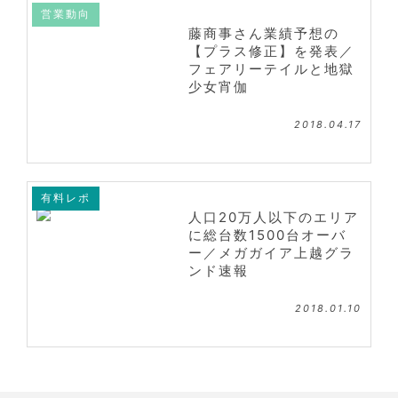
営業動向
藤商事さん業績予想の
【プラス修正】を発表／
フェアリーテイルと地獄
少女宵伽
2018.04.17
有料レポ
人口20万人以下のエリア
に総台数1500台オーバ
ー／メガガイア上越グラ
ンド速報
2018.01.10