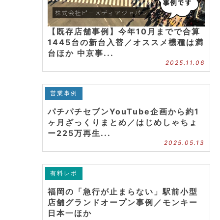
【既存店舗事例】今年10月までで合算
1445台の新台入替／オススメ機種は満
台ほか 中京事...
2025.11.06
営業事例
パチパチセブンYouTube企画から約1
ヶ月ざっくりまとめ／はじめしゃちょ
ー225万再生...
2025.05.13
有料レポ
福岡の「急行が止まらない」駅前小型
店舗グランドオープン事例／モンキー
日本一ほか