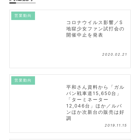
営業動向
コロナウイルス影響／S
地獄少女ファン試打会の
開催中止を発表
2020.02.21
営業動向
平和さん資料から「ガル
パン戦車道15,650台」
「ターミネーター
12,046台」ほか／ルパ
ンほか次新台の販売は好
調
2019.11.15