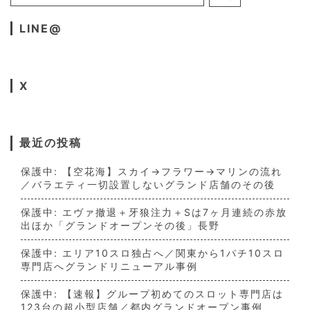
LINE@
X
最近の投稿
保護中: 【空花海】スカイ→フラワー→マリンの流れ
／バラエティ一切設置しないグランド店舗のその後
保護中: エヴァ撤退＋牙狼注力＋Sは7ヶ月連続の赤放
出ほか「グランドオープンその後」長野
保護中: エリア10スロ独占へ／関東から1パチ10スロ
専門店へグランドリニューアル事例
保護中: 【速報】グループ初めてのスロット専門店は
123台の超小型店舗／都内グランドオープン事例