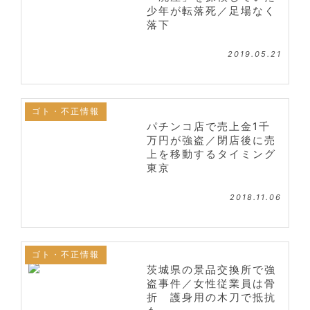
少年が転落死／足場なく
落下
2019.05.21
ゴト・不正情報
パチンコ店で売上金1千
万円が強盗／閉店後に売
上を移動するタイミング
東京
2018.11.06
ゴト・不正情報
茨城県の景品交換所で強
盗事件／女性従業員は骨
折 護身用の木刀で抵抗