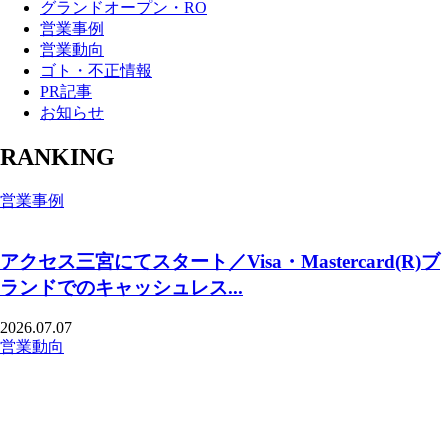
グランドオープン・RO
営業事例
営業動向
ゴト・不正情報
PR記事
お知らせ
RANKING
営業事例
アクセス三宮にてスタート／Visa・Mastercard(R)ブ
ランドでのキャッシュレス...
2026.07.07
営業動向