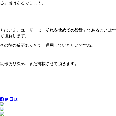
る」感はあるでしょう。
とはいえ、ユーザーは「
それを含めての設計
」であることはす
ぐ理解します。
その後の反応ありきで、運用していきたいですね。
続報あり次第、また掲載させて頂きます。
B!