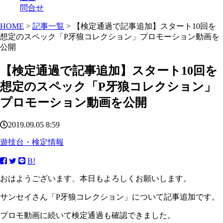
問合せ
HOME
>
記事一覧
> 【検定通過で記事追加】スタート10回を
想定のスペック「P牙狼コレクション」プロモーション動画を
公開
【検定通過で記事追加】スタート10回を
想定のスペック「P牙狼コレクション」
プロモーション動画を公開
2019.09.05 8:59
遊技台・検定情報
B!
おはようございます、本日もよろしくお願いします。
サンセイさん「P牙狼コレクション」について記事追加です。
プロモ動画に続いて検定通過も確認できました。