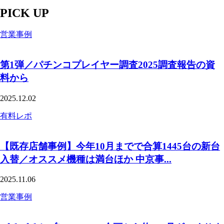
PICK UP
営業事例
第1弾／パチンコプレイヤー調査2025調査報告の資
料から
2025.12.02
有料レポ
【既存店舗事例】今年10月までで合算1445台の新台
入替／オススメ機種は満台ほか 中京事...
2025.11.06
営業事例