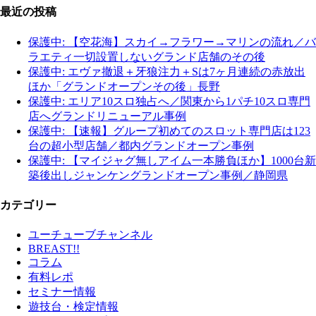
最近の投稿
保護中: 【空花海】スカイ→フラワー→マリンの流れ／バ
ラエティ一切設置しないグランド店舗のその後
保護中: エヴァ撤退＋牙狼注力＋Sは7ヶ月連続の赤放出
ほか「グランドオープンその後」長野
保護中: エリア10スロ独占へ／関東から1パチ10スロ専門
店へグランドリニューアル事例
保護中: 【速報】グループ初めてのスロット専門店は123
台の超小型店舗／都内グランドオープン事例
保護中: 【マイジャグ無しアイム一本勝負ほか】1000台新
築後出しジャンケングランドオープン事例／静岡県
カテゴリー
ユーチューブチャンネル
BREAST!!
コラム
有料レポ
セミナー情報
遊技台・検定情報