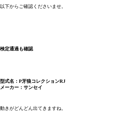
以下からご確認くださいませ。
検定通過も確認
型式名：P牙狼コレクションRJ
メーカー：サンセイ
動きがどんどん出てきますね。