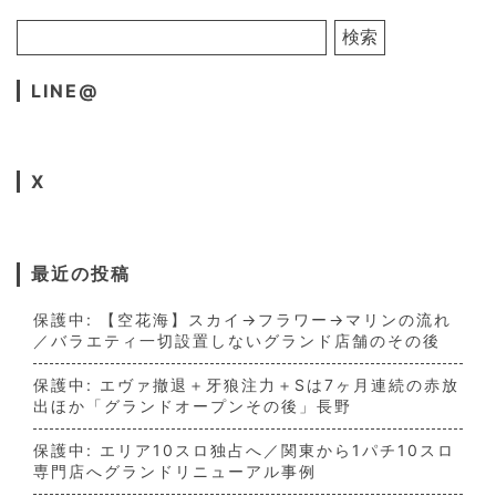
LINE@
X
最近の投稿
保護中: 【空花海】スカイ→フラワー→マリンの流れ
／バラエティ一切設置しないグランド店舗のその後
保護中: エヴァ撤退＋牙狼注力＋Sは7ヶ月連続の赤放
出ほか「グランドオープンその後」長野
保護中: エリア10スロ独占へ／関東から1パチ10スロ
専門店へグランドリニューアル事例