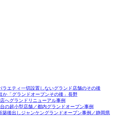
／バラエティ一切設置しないグランド店舗のその後
出ほか「グランドオープンその後」長野
専門店へグランドリニューアル事例
23台の超小型店舗／都内グランドオープン事例
0台新築後出しジャンケングランドオープン事例／静岡県