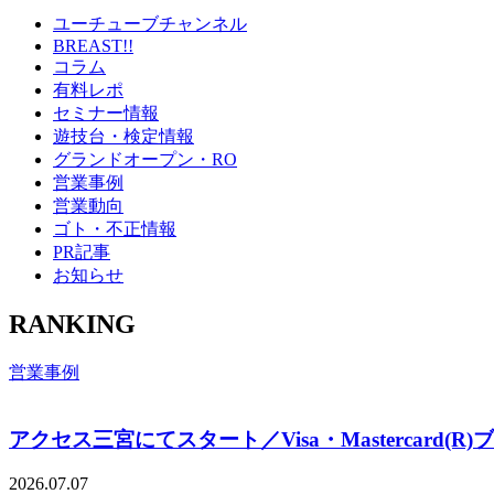
ユーチューブチャンネル
BREAST!!
コラム
有料レポ
セミナー情報
遊技台・検定情報
グランドオープン・RO
営業事例
営業動向
ゴト・不正情報
PR記事
お知らせ
RANKING
営業事例
アクセス三宮にてスタート／Visa・Mastercard(R
2026.07.07