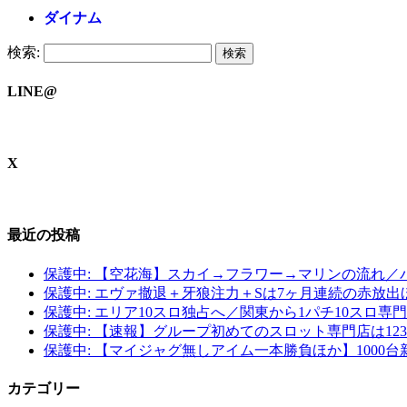
ダイナム
検索:
LINE@
X
最近の投稿
保護中: 【空花海】スカイ→フラワー→マリンの流れ
保護中: エヴァ撤退＋牙狼注力＋Sは7ヶ月連続の赤放
保護中: エリア10スロ独占へ／関東から1パチ10スロ
保護中: 【速報】グループ初めてのスロット専門店は1
保護中: 【マイジャグ無しアイム一本勝負ほか】100
カテゴリー