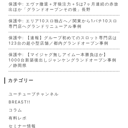
保護中: エヴァ撤退＋牙狼注力＋Sは7ヶ月連続の赤放
出ほか「グランドオープンその後」長野
保護中: エリア10スロ独占へ／関東から1パチ10スロ
専門店へグランドリニューアル事例
保護中: 【速報】グループ初めてのスロット専門店は
123台の超小型店舗／都内グランドオープン事例
保護中: 【マイジャグ無しアイム一本勝負ほか】
1000台新築後出しジャンケングランドオープン事例
／静岡県
カテゴリー
ユーチューブチャンネル
BREAST!!
コラム
有料レポ
セミナー情報