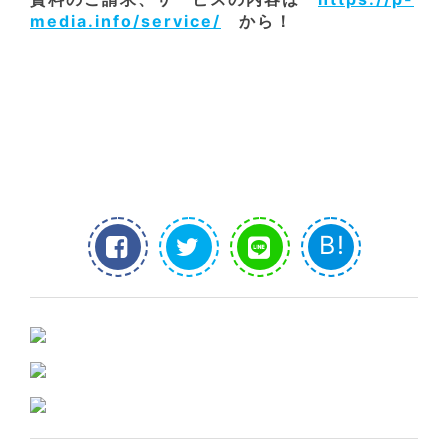
media.info/service/
から！
B!