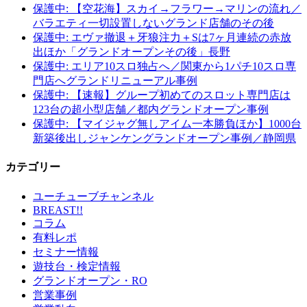
保護中: 【空花海】スカイ→フラワー→マリンの流れ／
バラエティ一切設置しないグランド店舗のその後
保護中: エヴァ撤退＋牙狼注力＋Sは7ヶ月連続の赤放
出ほか「グランドオープンその後」長野
保護中: エリア10スロ独占へ／関東から1パチ10スロ専
門店へグランドリニューアル事例
保護中: 【速報】グループ初めてのスロット専門店は
123台の超小型店舗／都内グランドオープン事例
保護中: 【マイジャグ無しアイム一本勝負ほか】1000台
新築後出しジャンケングランドオープン事例／静岡県
カテゴリー
ユーチューブチャンネル
BREAST!!
コラム
有料レポ
セミナー情報
遊技台・検定情報
グランドオープン・RO
営業事例