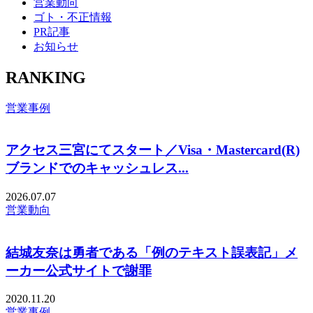
営業動向
ゴト・不正情報
PR記事
お知らせ
RANKING
営業事例
アクセス三宮にてスタート／Visa・Mastercard(R)
ブランドでのキャッシュレス...
2026.07.07
営業動向
結城友奈は勇者である「例のテキスト誤表記」メ
ーカー公式サイトで謝罪
2020.11.20
営業事例