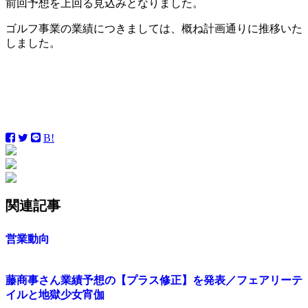
前回予想を上回る見込みとなりました。
ゴルフ事業の業績につきましては、概ね計画通りに推移いた
しました。
B!
関連記事
営業動向
藤商事さん業績予想の【プラス修正】を発表／フェアリーテ
イルと地獄少女宵伽