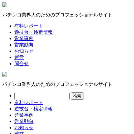
パチンコ業界人のためのプロフェッショナルサイト
有料レポート
遊技台・検定情報
営業事例
営業動向
お知らせ
運営
問合せ
パチンコ業界人のためのプロフェッショナルサイト
有料レポート
遊技台・検定情報
営業事例
営業動向
お知らせ
運営