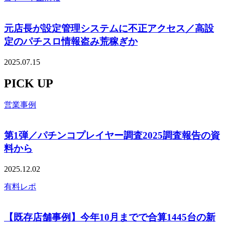
元店長が設定管理システムに不正アクセス／高設
定のパチスロ情報盗み荒稼ぎか
2025.07.15
PICK UP
営業事例
第1弾／パチンコプレイヤー調査2025調査報告の資
料から
2025.12.02
有料レポ
【既存店舗事例】今年10月までで合算1445台の新