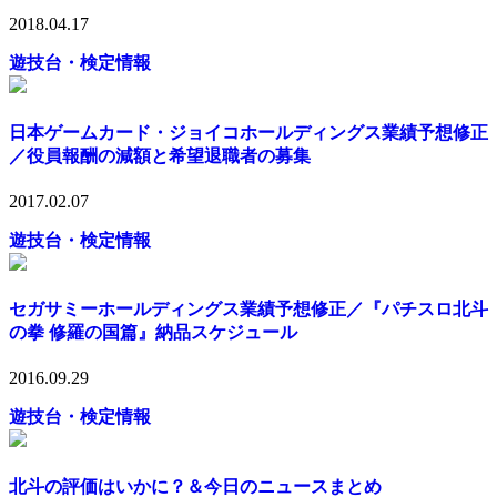
2018.04.17
遊技台・検定情報
日本ゲームカード・ジョイコホールディングス業績予想修正
／役員報酬の減額と希望退職者の募集
2017.02.07
遊技台・検定情報
セガサミーホールディングス業績予想修正／『パチスロ北斗
の拳 修羅の国篇』納品スケジュール
2016.09.29
遊技台・検定情報
北斗の評価はいかに？＆今日のニュースまとめ