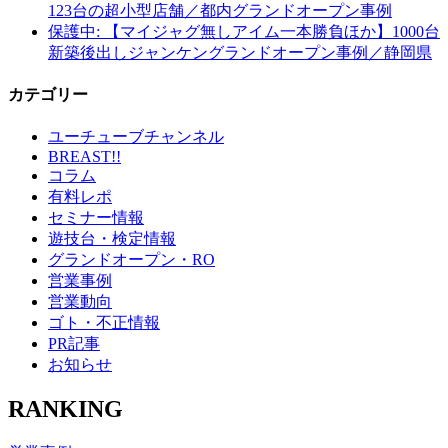
123台の超小型店舗／都内グランドオープン事例
保護中: 【マイジャグ無しアイム一本勝負ほか】1000台
新築後出しジャンケングランドオープン事例／静岡県
カテゴリー
ユーチューブチャンネル
BREAST!!
コラム
有料レポ
セミナー情報
遊技台・検定情報
グランドオープン・RO
営業事例
営業動向
ゴト・不正情報
PR記事
お知らせ
RANKING