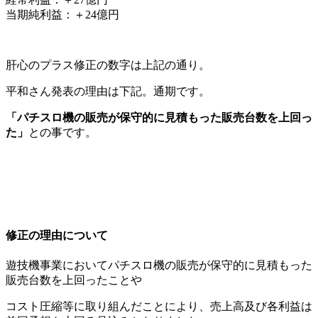
当期純利益：＋24億円
肝心のプラス修正の数字は上記の通り。
平和さん発表の理由は下記。通期です。
「パチスロ機の販売が保守的に見積もった販売台数を上回っ
た」
との事です。
修正の理由について
遊技機事業においてパチスロ機の販売が保守的に見積もった
販売台数を上回ったことや
コスト圧縮等に取り組んだことにより、売上高及び各利益は