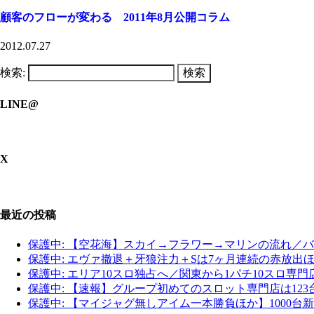
顧客のフローが変わる 2011年8月公開コラム
2012.07.27
検索:
LINE@
X
最近の投稿
保護中: 【空花海】スカイ→フラワー→マリンの流れ／
保護中: エヴァ撤退＋牙狼注力＋Sは7ヶ月連続の赤放
保護中: エリア10スロ独占へ／関東から1パチ10スロ専
保護中: 【速報】グループ初めてのスロット専門店は12
保護中: 【マイジャグ無しアイム一本勝負ほか】1000