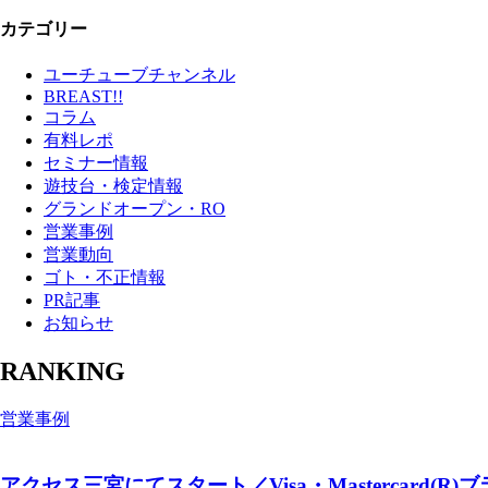
カテゴリー
ユーチューブチャンネル
BREAST!!
コラム
有料レポ
セミナー情報
遊技台・検定情報
グランドオープン・RO
営業事例
営業動向
ゴト・不正情報
PR記事
お知らせ
RANKING
営業事例
アクセス三宮にてスタート／Visa・Mastercard(R