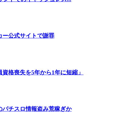
カー公式サイトで謝罪
資格喪失を5年から1年に短縮」
のパチスロ情報盗み荒稼ぎか