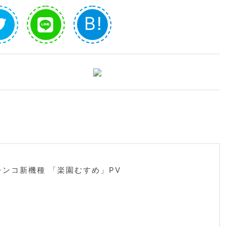
B!
チンコ新機種 「楽園むすめ」PV