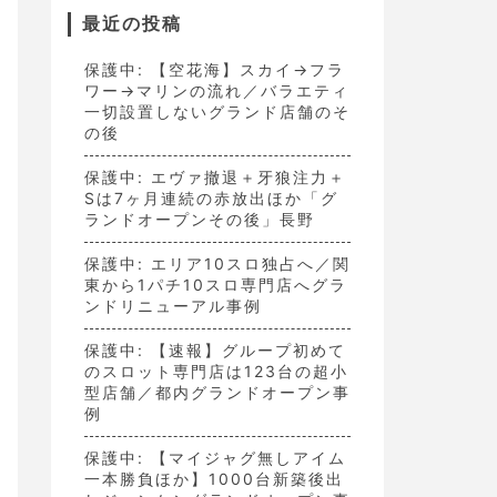
最近の投稿
保護中: 【空花海】スカイ→フラ
ワー→マリンの流れ／バラエティ
一切設置しないグランド店舗のそ
の後
保護中: エヴァ撤退＋牙狼注力＋
Sは7ヶ月連続の赤放出ほか「グ
ランドオープンその後」長野
保護中: エリア10スロ独占へ／関
東から1パチ10スロ専門店へグラ
ンドリニューアル事例
保護中: 【速報】グループ初めて
のスロット専門店は123台の超小
型店舗／都内グランドオープン事
例
保護中: 【マイジャグ無しアイム
一本勝負ほか】1000台新築後出