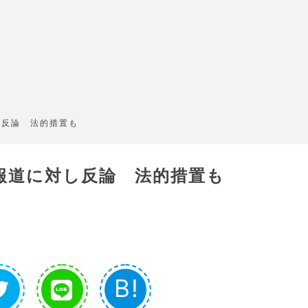
し反論 法的措置も
報道に対し反論 法的措置も
B!