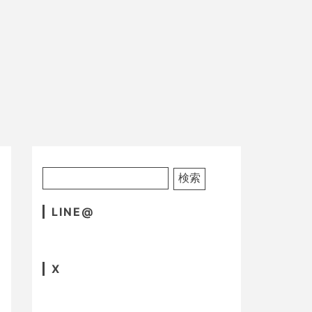
LINE@
X