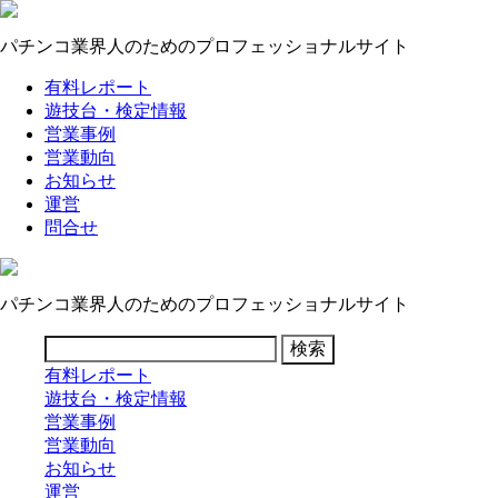
パチンコ業界人のためのプロフェッショナルサイト
有料レポート
遊技台・検定情報
営業事例
営業動向
お知らせ
運営
問合せ
パチンコ業界人のためのプロフェッショナルサイト
有料レポート
遊技台・検定情報
営業事例
営業動向
お知らせ
運営