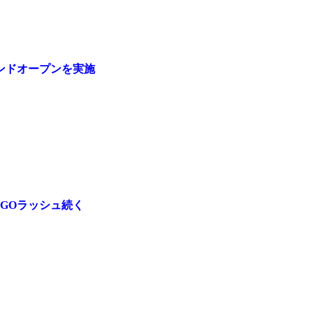
ンドオープンを実施
GOラッシュ続く