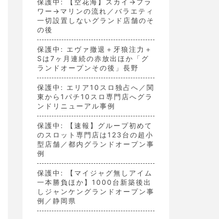
保護中: 【空花海】スカイ→フラ
ワー→マリンの流れ／バラエティ
一切設置しないグランド店舗のそ
の後
保護中: エヴァ撤退＋牙狼注力＋
Sは7ヶ月連続の赤放出ほか「グ
ランドオープンその後」長野
保護中: エリア10スロ独占へ／関
東から1パチ10スロ専門店へグラ
ンドリニューアル事例
保護中: 【速報】グループ初めて
のスロット専門店は123台の超小
型店舗／都内グランドオープン事
例
保護中: 【マイジャグ無しアイム
一本勝負ほか】1000台新築後出
しジャンケングランドオープン事
例／静岡県