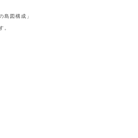
の島図構成」
す。
ギカ
ク絆
ツァー
少女