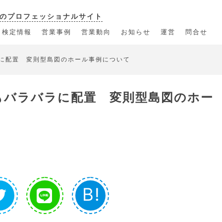
のプロフェッショナルサイト
・検定情報
営業事例
営業動向
お知らせ
運営
問合せ
ラに配置 変則型島図のホール事例について
もバラバラに配置 変則型島図のホー
B!