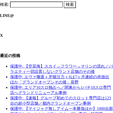
検索:
LINE@
X
最近の投稿
保護中: 【空花海】スカイ→フラワー→マリンの流れ／バ
ラエティ一切設置しないグランド店舗のその後
保護中: エヴァ撤退＋牙狼注力＋Sは7ヶ月連続の赤放出
ほか「グランドオープンその後」長野
保護中: エリア10スロ独占へ／関東から1パチ10スロ専門
店へグランドリニューアル事例
保護中: 【速報】グループ初めてのスロット専門店は123
台の超小型店舗／都内グランドオープン事例
保護中: 【マイジャグ無しアイム一本勝負ほか】1000台新