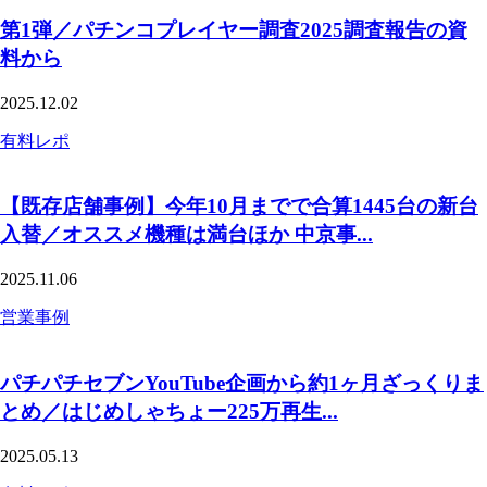
第1弾／パチンコプレイヤー調査2025調査報告の資
料から
2025.12.02
有料レポ
【既存店舗事例】今年10月までで合算1445台の新台
入替／オススメ機種は満台ほか 中京事...
2025.11.06
営業事例
パチパチセブンYouTube企画から約1ヶ月ざっくりま
とめ／はじめしゃちょー225万再生...
2025.05.13