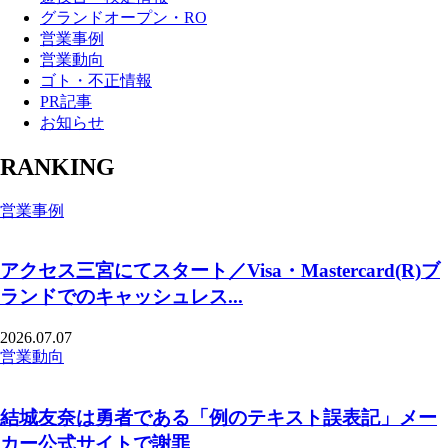
グランドオープン・RO
営業事例
営業動向
ゴト・不正情報
PR記事
お知らせ
RANKING
営業事例
アクセス三宮にてスタート／Visa・Mastercard(R)ブ
ランドでのキャッシュレス...
2026.07.07
営業動向
結城友奈は勇者である「例のテキスト誤表記」メー
カー公式サイトで謝罪