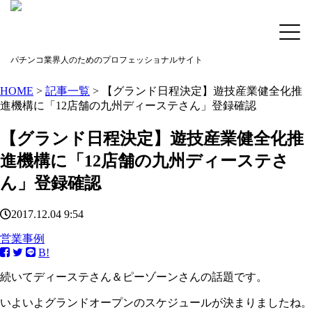
パチンコ業界人のためのプロフェッショナルサイト
HOME
>
記事一覧
> 【グランド日程決定】遊技産業健全化推
進機構に「12店舗の九州ディーステさん」登録確認
【グランド日程決定】遊技産業健全化推
進機構に「12店舗の九州ディーステさ
ん」登録確認
2017.12.04 9:54
営業事例
B!
続いてディーステさん＆ピーゾーンさんの話題です。
いよいよグランドオープンのスケジュールが決まりましたね。