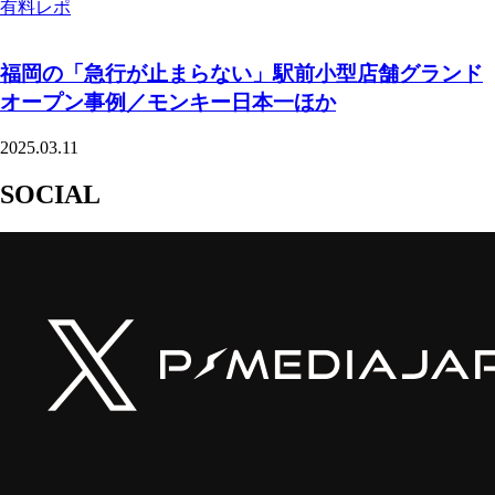
有料レポ
福岡の「急行が止まらない」駅前小型店舗グランド
オープン事例／モンキー日本一ほか
2025.03.11
SOCIAL