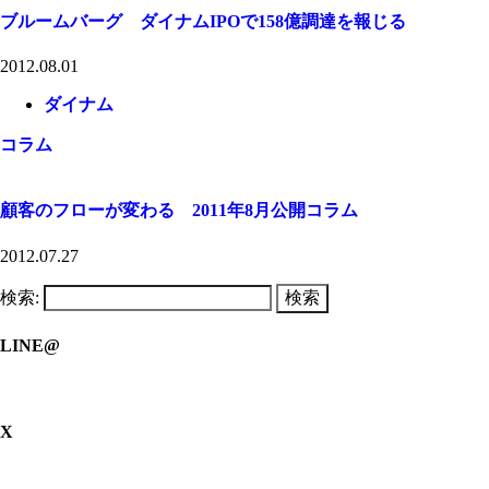
ブルームバーグ ダイナムIPOで158億調達を報じる
2012.08.01
ダイナム
コラム
顧客のフローが変わる 2011年8月公開コラム
2012.07.27
検索:
LINE@
X