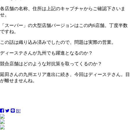
各店舗の名称、住所は上記のキャプチャからご確認下さいま
せ。
「スーパー」の大型店舗バージョンはこの内6店舗。丁度半数
ですね。
この話は織り込み済みでしたので、問題は実際の営業。
ディーステさんが九州でも躍進となるのか？
競合店舗はどのような対抗策を取ってくるのか？
延田さんの九州エリア進出に続き、今回はディーステさん。目
が離せませんね。
B!