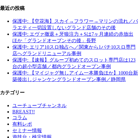
最近の投稿
保護中: 【空花海】スカイ→フラワー→マリンの流れ／バ
ラエティ一切設置しないグランド店舗のその後
保護中: エヴァ撤退＋牙狼注力＋Sは7ヶ月連続の赤放出
ほか「グランドオープンその後」長野
保護中: エリア10スロ独占へ／関東から1パチ10スロ専門
店へグランドリニューアル事例
保護中: 【速報】グループ初めてのスロット専門店は123
台の超小型店舗／都内グランドオープン事例
保護中: 【マイジャグ無しアイム一本勝負ほか】1000台新
築後出しジャンケングランドオープン事例／静岡県
カテゴリー
ユーチューブチャンネル
BREAST!!
コラム
有料レポ
セミナー情報
遊技台・検定情報