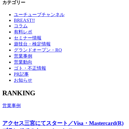
カテゴリー
ユーチューブチャンネル
BREAST!!
コラム
有料レポ
セミナー情報
遊技台・検定情報
グランドオープン・RO
営業事例
営業動向
ゴト・不正情報
PR記事
お知らせ
RANKING
営業事例
アクセス三宮にてスタート／Visa・Mastercard(R)