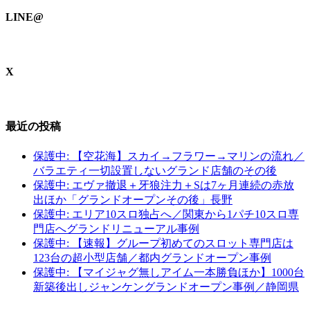
LINE@
X
最近の投稿
保護中: 【空花海】スカイ→フラワー→マリンの流れ／
バラエティ一切設置しないグランド店舗のその後
保護中: エヴァ撤退＋牙狼注力＋Sは7ヶ月連続の赤放
出ほか「グランドオープンその後」長野
保護中: エリア10スロ独占へ／関東から1パチ10スロ専
門店へグランドリニューアル事例
保護中: 【速報】グループ初めてのスロット専門店は
123台の超小型店舗／都内グランドオープン事例
保護中: 【マイジャグ無しアイム一本勝負ほか】1000台
新築後出しジャンケングランドオープン事例／静岡県