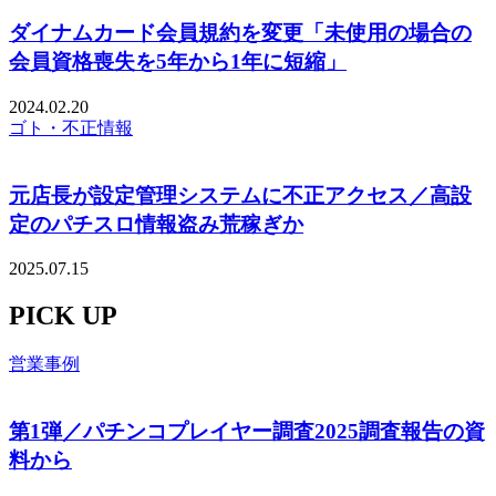
ダイナムカード会員規約を変更「未使用の場合の
会員資格喪失を5年から1年に短縮」
2024.02.20
ゴト・不正情報
元店長が設定管理システムに不正アクセス／高設
定のパチスロ情報盗み荒稼ぎか
2025.07.15
PICK UP
営業事例
第1弾／パチンコプレイヤー調査2025調査報告の資
料から