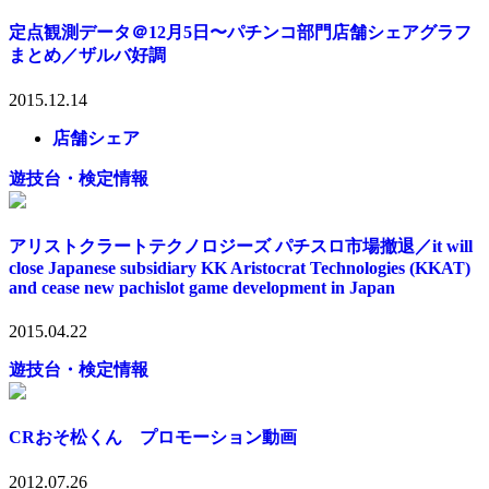
定点観測データ＠12月5日〜パチンコ部門店舗シェアグラフ
まとめ／ザルバ好調
2015.12.14
店舗シェア
遊技台・検定情報
アリストクラートテクノロジーズ パチスロ市場撤退／it will
close Japanese subsidiary KK Aristocrat Technologies (KKAT)
and cease new pachislot game development in Japan
2015.04.22
遊技台・検定情報
CRおそ松くん プロモーション動画
2012.07.26