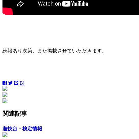
続報あり次第、また掲載させていただきます。
B!
関連記事
遊技台・検定情報