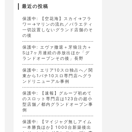
最近の投稿
保護中: 【空花海】スカイ→フラ
ワー→マリンの流れ／バラエティ
一切設置しないグランド店舗のそ
の後
保護中: エヴァ撤退＋牙狼注力＋
Sは7ヶ月連続の赤放出ほか「グ
ランドオープンその後」長野
保護中: エリア10スロ独占へ／関
東から1パチ10スロ専門店へグラ
ンドリニューアル事例
保護中: 【速報】グループ初めて
のスロット専門店は123台の超小
型店舗／都内グランドオープン事
例
保護中: 【マイジャグ無しアイム
一本勝負ほか】1000台新築後出