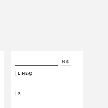
LINE@
X