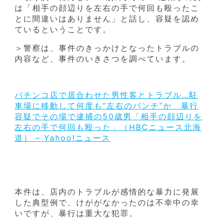
は「相手の顔辺りを左右の手で何回も殴ったこ
とに間違いはありません」と話し、容疑を認め
ているということです。
＞警察は、事件のきっかけとなったトラブルの
内容など、事件のいきさつを調べています。
パチンコ店で居合わせた男性客とトラブル…駐
車場に移動して何度も“左右のパンチ”か 暴行
容疑でその場で逮捕の50歳男「相手の顔辺りを
左右の手で何回も殴った」（HBCニュース北海
道） – Yahoo!ニュース
本件は、店内のトラブルが感情的な暴力に発展
した典型例で、けががなかったのは不幸中の幸
いですが、暴行は重大な犯罪。