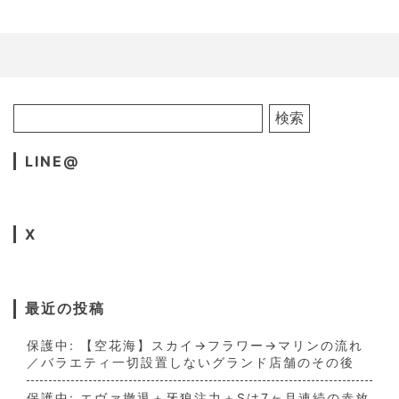
LINE@
X
最近の投稿
保護中: 【空花海】スカイ→フラワー→マリンの流れ
／バラエティ一切設置しないグランド店舗のその後
保護中: エヴァ撤退＋牙狼注力＋Sは7ヶ月連続の赤放