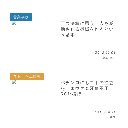
営業事例
三共決算に思う、人を感
動させる機械を作るとい
う基本
2012.11.06
決算
,
三共
ゴト・不正情報
パチンコにもゴトの注意
を エヴァ＆牙狼不正
ROM横行
2012.08.14
牙狼