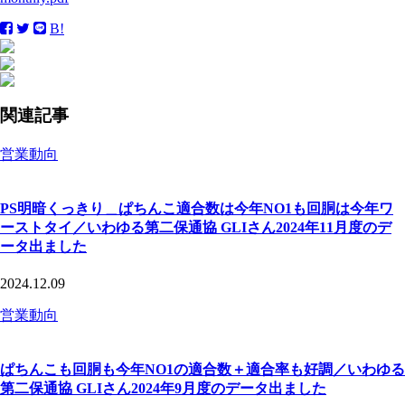
B!
関連記事
営業動向
PS明暗くっきり＿ぱちんこ適合数は今年NO1も回胴は今年ワ
ーストタイ／いわゆる第二保通協 GLIさん2024年11月度のデ
ータ出ました
2024.12.09
営業動向
ぱちんこも回胴も今年NO1の適合数＋適合率も好調／いわゆる
第二保通協 GLIさん2024年9月度のデータ出ました