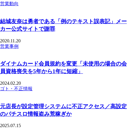
営業動向
結城友奈は勇者である「例のテキスト誤表記」メー
カー公式サイトで謝罪
2020.11.20
営業事例
ダイナムカード会員規約を変更「未使用の場合の会
員資格喪失を5年から1年に短縮」
2024.02.20
ゴト・不正情報
元店長が設定管理システムに不正アクセス／高設定
のパチスロ情報盗み荒稼ぎか
2025.07.15