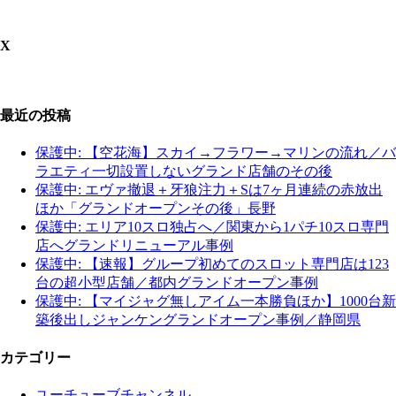
X
最近の投稿
保護中: 【空花海】スカイ→フラワー→マリンの流れ／バ
ラエティ一切設置しないグランド店舗のその後
保護中: エヴァ撤退＋牙狼注力＋Sは7ヶ月連続の赤放出
ほか「グランドオープンその後」長野
保護中: エリア10スロ独占へ／関東から1パチ10スロ専門
店へグランドリニューアル事例
保護中: 【速報】グループ初めてのスロット専門店は123
台の超小型店舗／都内グランドオープン事例
保護中: 【マイジャグ無しアイム一本勝負ほか】1000台新
築後出しジャンケングランドオープン事例／静岡県
カテゴリー
ユーチューブチャンネル