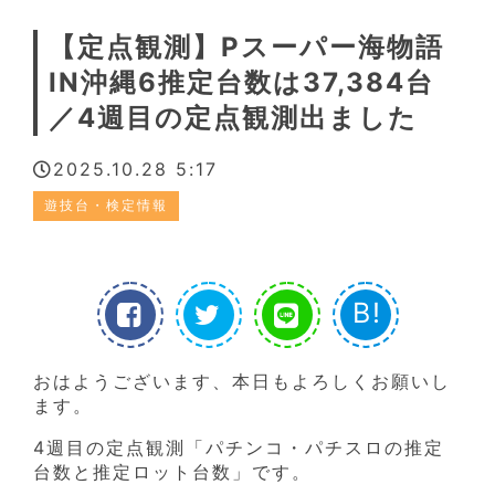
【定点観測】Pスーパー海物語
IN沖縄6推定台数は37,384台
／4週目の定点観測出ました
2025.10.28 5:17
遊技台・検定情報
B!
おはようございます、本日もよろしくお願いし
ます。
4週目の定点観測「パチンコ・パチスロの推定
台数と推定ロット台数」です。