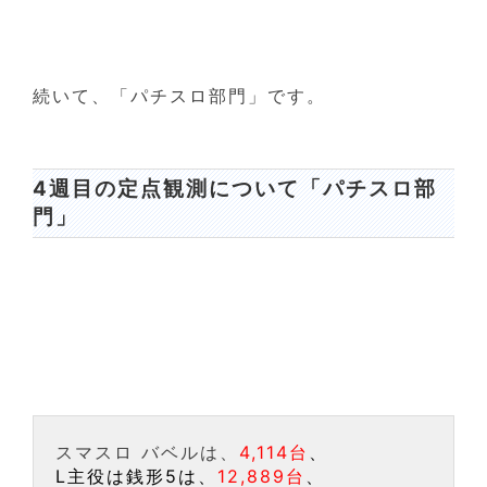
続いて、「パチスロ部門」です。
4週目の定点観測について「パチスロ部
門」
スマスロ バベル
は、
4,114
台
、
L主役は銭形5
は、
12,889
台
、