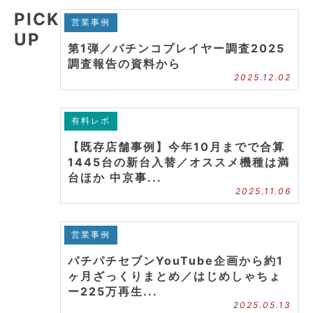
PICK
営業事例
UP
第1弾／パチンコプレイヤー調査2025
調査報告の資料から
2025.12.02
有料レポ
【既存店舗事例】今年10月までで合算
1445台の新台入替／オススメ機種は満
台ほか 中京事...
2025.11.06
営業事例
パチパチセブンYouTube企画から約1
ヶ月ざっくりまとめ／はじめしゃちょ
ー225万再生...
2025.05.13