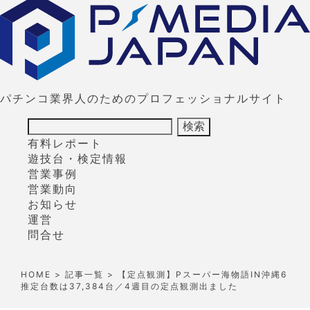
パチンコ業界人のためのプロフェッショナルサイト
有料レポート
遊技台・検定情報
営業事例
営業動向
お知らせ
運営
問合せ
HOME
>
記事一覧
> 【定点観測】Pスーパー海物語IN沖縄6
推定台数は37,384台／4週目の定点観測出ました