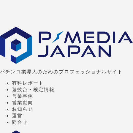
パチンコ業界人のためのプロフェッショナルサイト
有料レポート
遊技台・検定情報
営業事例
営業動向
お知らせ
運営
問合せ