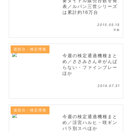
要タイトル販売台数を発
表／ルパン三世シリーズ
は累計約16万台
2015.05.15
平和
遊技台・検定情報
今週の検定通過機種まと
め／ささみさん＠がんば
らない・ファインプレー
ほか
2014.07.31
遊技台・検定情報
今週の検定通過機種まと
め／涼宮ハルヒ・咲ギン
パラ別スペほか