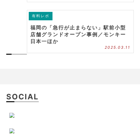
有料レポ
福岡の「急行が止まらない」駅前小型
店舗グランドオープン事例／モンキー
日本一ほか
2025.03.11
SOCIAL