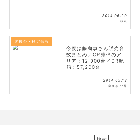
2014.06.20
検定
遊技台・検定情報
今度は藤商事さん販売台
数まとめ／CR緋弾のア
リア：12,900台／CR呪
怨：57,200台
2014.05.13
藤商事
,
決算