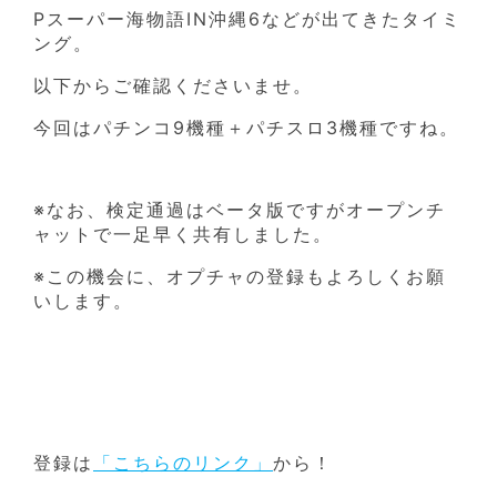
Pスーパー海物語IN沖縄6
など
が出てきたタイミ
ング。
以下からご確認くださいませ。
今回はパチンコ9機種＋パチスロ3機種ですね。
※なお、検定通過はベータ版ですがオープンチ
ャットで一足早く共有しました。
※この機会に、オプチャの登録もよろしくお願
いします。
登録は
「こちらのリンク」
から！