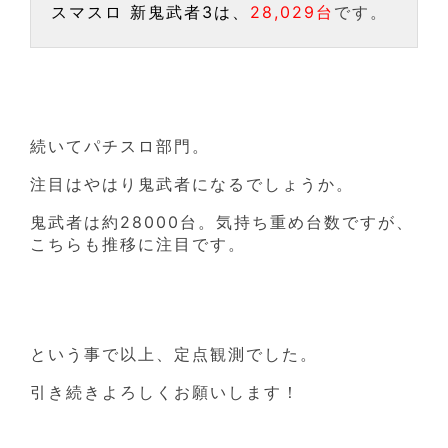
スマスロ 新鬼武者3
は、
28,029
台
です。
続いてパチスロ部門。
注目はやはり鬼武者になるでしょうか。
鬼武者は約28000台。気持ち重め台数ですが、
こちらも推移に注目です。
という事で以上、定点観測でした。
引き続きよろしくお願いします！