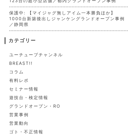
123台の超小型店舗／都内グランドオープン事例
保護中: 【マイジャグ無しアイム一本勝負ほか】
1000台新築後出しジャンケングランドオープン事例
／静岡県
カテゴリー
ユーチューブチャンネル
BREAST!!
コラム
有料レポ
セミナー情報
遊技台・検定情報
グランドオープン・RO
営業事例
営業動向
ゴト・不正情報