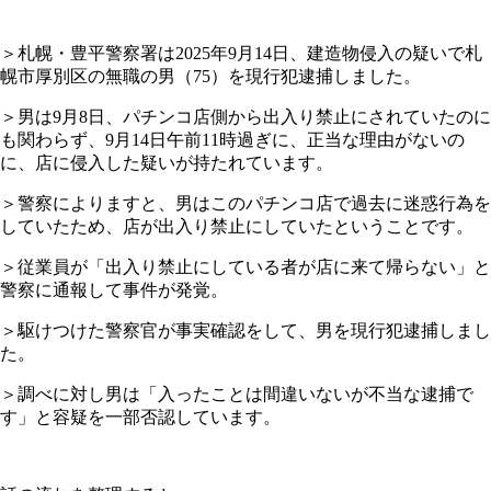
＞札幌・豊平警察署は2025年9月14日、建造物侵入の疑いで札
幌市厚別区の無職の男（75）を現行犯逮捕しました。
＞男は9月8日、パチンコ店側から出入り禁止にされていたのに
も関わらず、9月14日午前11時過ぎに、正当な理由がないの
に、店に侵入した疑いが持たれています。
＞警察によりますと、男はこのパチンコ店で過去に迷惑行為を
していたため、店が出入り禁止にしていたということです。
＞従業員が「出入り禁止にしている者が店に来て帰らない」と
警察に通報して事件が発覚。
＞駆けつけた警察官が事実確認をして、男を現行犯逮捕しまし
た。
＞調べに対し男は「入ったことは間違いないが不当な逮捕で
す」と容疑を一部否認しています。