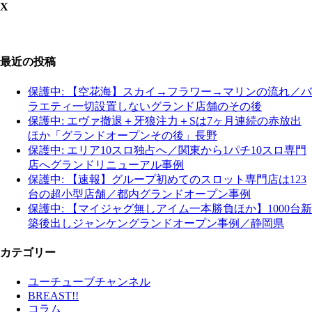
X
最近の投稿
保護中: 【空花海】スカイ→フラワー→マリンの流れ／バ
ラエティ一切設置しないグランド店舗のその後
保護中: エヴァ撤退＋牙狼注力＋Sは7ヶ月連続の赤放出
ほか「グランドオープンその後」長野
保護中: エリア10スロ独占へ／関東から1パチ10スロ専門
店へグランドリニューアル事例
保護中: 【速報】グループ初めてのスロット専門店は123
台の超小型店舗／都内グランドオープン事例
保護中: 【マイジャグ無しアイム一本勝負ほか】1000台新
築後出しジャンケングランドオープン事例／静岡県
カテゴリー
ユーチューブチャンネル
BREAST!!
コラム