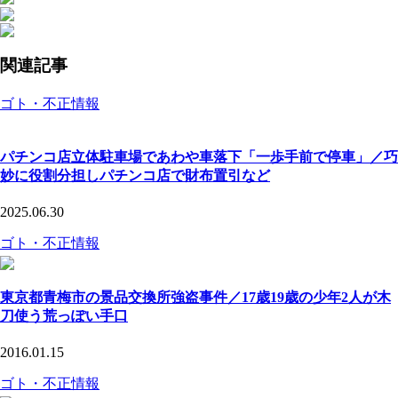
関連記事
ゴト・不正情報
パチンコ店立体駐車場であわや車落下「一歩手前で停車」／巧
妙に役割分担しパチンコ店で財布置引など
2025.06.30
ゴト・不正情報
東京都青梅市の景品交換所強盗事件／17歳19歳の少年2人が木
刀使う荒っぽい手口
2016.01.15
ゴト・不正情報