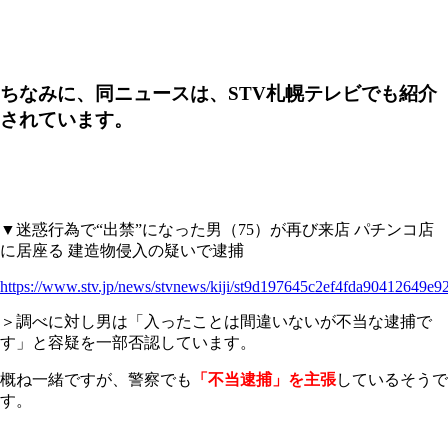
ちなみに、同ニュースは、STV札幌テレビでも紹介
されています。
▼迷惑行為で“出禁”になった男（75）が再び来店 パチンコ店
に居座る 建造物侵入の疑いで逮捕
https://www.stv.jp/news/stvnews/kiji/st9d197645c2ef4fda90412649e9
＞調べに対し男は「入ったことは間違いないが不当な逮捕で
す」と容疑を一部否認しています。
概ね一緒ですが、警察でも
「不当逮捕」を主張
しているそうで
す。