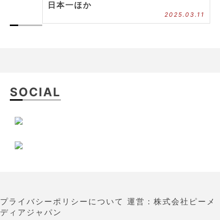
日本一ほか
2025.03.11
SOCIAL
プライバシーポリシーについて
運営：株式会社ピーメ
ディアジャパン