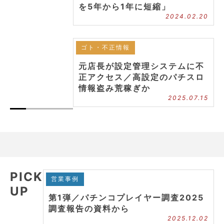
を5年から1年に短縮」
2024.02.20
ゴト・不正情報
元店長が設定管理システムに不
正アクセス／高設定のパチスロ
情報盗み荒稼ぎか
2025.07.15
PICK
営業事例
UP
第1弾／パチンコプレイヤー調査2025
調査報告の資料から
2025.12.02