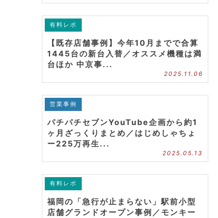
有料レポ
【既存店舗事例】今年10月までで合算
1445台の新台入替／オススメ機種は満
台ほか 中京事...
2025.11.06
営業事例
パチパチセブンYouTube企画から約1
ヶ月ざっくりまとめ／はじめしゃちょ
ー225万再生...
2025.05.13
有料レポ
福岡の「急行が止まらない」駅前小型
店舗グランドオープン事例／モンキー