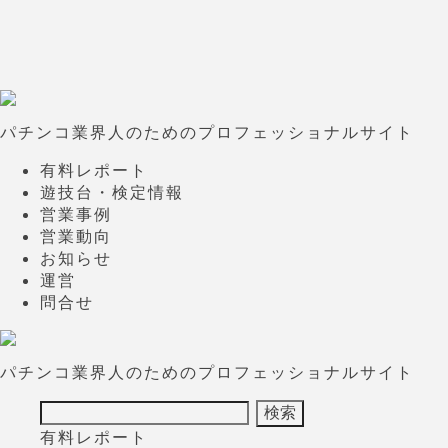
パチンコ業界人のためのプロフェッショナルサイト
有料レポート
遊技台・検定情報
営業事例
営業動向
お知らせ
運営
問合せ
パチンコ業界人のためのプロフェッショナルサイト
有料レポート