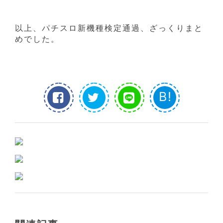
以上、パチスロ新機種検定通過、ざっくりまと
めでした。
B!