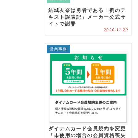
結城友奈は勇者である「例のテ
キスト誤表記」メーカー公式サ
イトで謝罪
2020.11.20
営業事例
ダイナムカード会員規約を変更
「未使用の場合の会員資格喪失