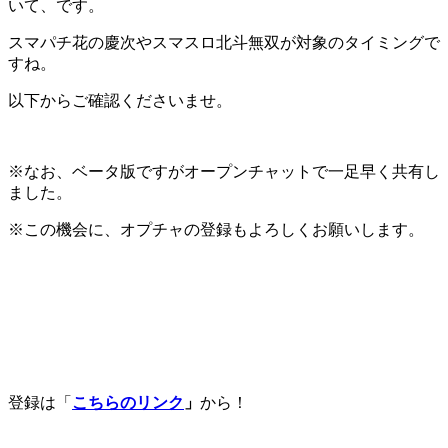
いて、です。
スマパチ花の慶次やスマスロ北斗無双が対象のタイミングで
すね。
以下からご確認くださいませ。
※なお、ベータ版ですがオープンチャットで一足早く共有し
ました。
※この機会に、オプチャの登録もよろしくお願いします。
登録は「
こちらのリンク
」
から！