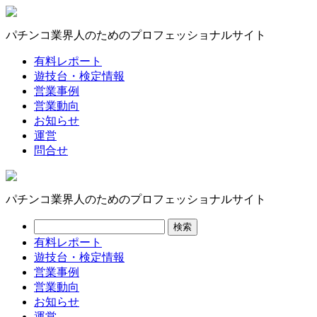
パチンコ業界人のためのプロフェッショナルサイト
有料レポート
遊技台・検定情報
営業事例
営業動向
お知らせ
運営
問合せ
パチンコ業界人のためのプロフェッショナルサイト
有料レポート
遊技台・検定情報
営業事例
営業動向
お知らせ
運営