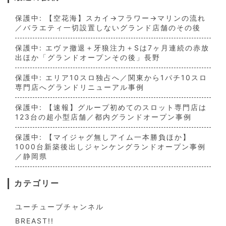
保護中: 【空花海】スカイ→フラワー→マリンの流れ
／バラエティ一切設置しないグランド店舗のその後
保護中: エヴァ撤退＋牙狼注力＋Sは7ヶ月連続の赤放
出ほか「グランドオープンその後」長野
保護中: エリア10スロ独占へ／関東から1パチ10スロ
専門店へグランドリニューアル事例
保護中: 【速報】グループ初めてのスロット専門店は
123台の超小型店舗／都内グランドオープン事例
保護中: 【マイジャグ無しアイム一本勝負ほか】
1000台新築後出しジャンケングランドオープン事例
／静岡県
カテゴリー
ユーチューブチャンネル
BREAST!!