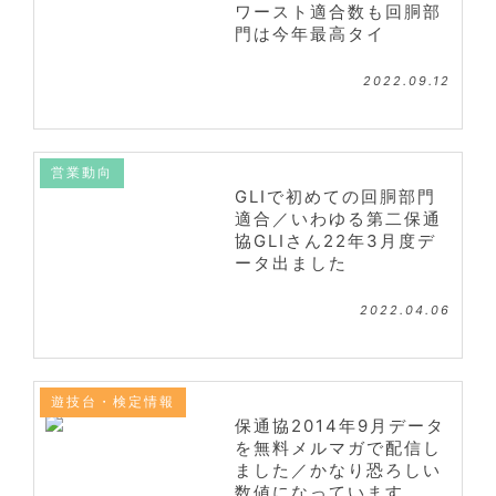
ワースト適合数も回胴部
門は今年最高タイ
2022.09.12
営業動向
GLIで初めての回胴部門
適合／いわゆる第二保通
協GLIさん22年3月度デ
ータ出ました
2022.04.06
遊技台・検定情報
保通協2014年9月データ
を無料メルマガで配信し
ました／かなり恐ろしい
数値になっています