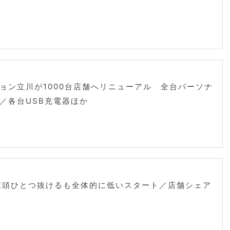
ョン立川が1000台店舗へリニューアル 全台パーソナ
／各台USB充電器ほか
X頭ひとつ抜けるも全体的に低いスタート／店舗シェア