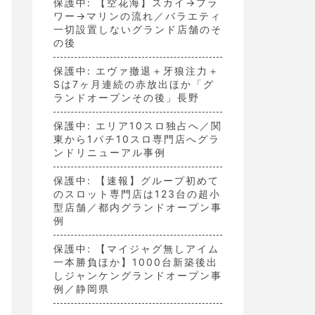
保護中: 【空花海】スカイ→フラ
ワー→マリンの流れ／バラエティ
一切設置しないグランド店舗のそ
の後
保護中: エヴァ撤退＋牙狼注力＋
Sは7ヶ月連続の赤放出ほか「グ
ランドオープンその後」長野
保護中: エリア10スロ独占へ／関
東から1パチ10スロ専門店へグラ
ンドリニューアル事例
保護中: 【速報】グループ初めて
のスロット専門店は123台の超小
型店舗／都内グランドオープン事
例
保護中: 【マイジャグ無しアイム
一本勝負ほか】1000台新築後出
しジャンケングランドオープン事
例／静岡県