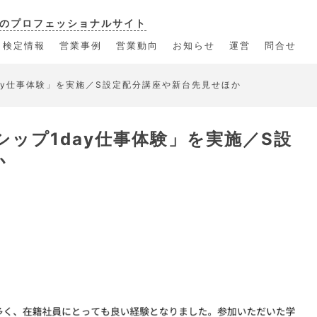
のプロフェッショナルサイト
・検定情報
営業事例
営業動向
お知らせ
運営
問合せ
ay仕事体験」を実施／S設定配分講座や新台先見せほか
ップ1day仕事体験」を実施／S設
か