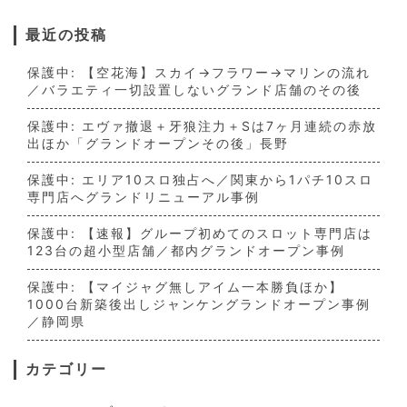
最近の投稿
保護中: 【空花海】スカイ→フラワー→マリンの流れ
／バラエティ一切設置しないグランド店舗のその後
保護中: エヴァ撤退＋牙狼注力＋Sは7ヶ月連続の赤放
出ほか「グランドオープンその後」長野
保護中: エリア10スロ独占へ／関東から1パチ10スロ
専門店へグランドリニューアル事例
保護中: 【速報】グループ初めてのスロット専門店は
123台の超小型店舗／都内グランドオープン事例
保護中: 【マイジャグ無しアイム一本勝負ほか】
1000台新築後出しジャンケングランドオープン事例
／静岡県
カテゴリー