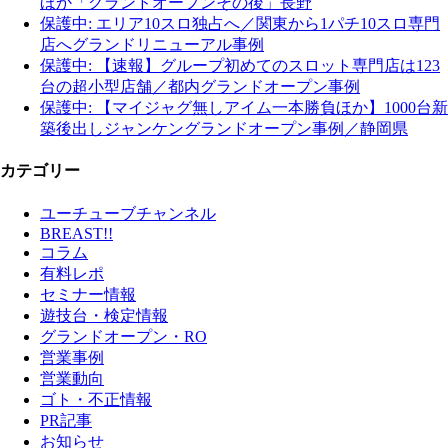
ほか「グランドオープンその後」長野
保護中: エリア10スロ独占へ／関東から1パチ10スロ専門
店へグランドリニューアル事例
保護中: 【速報】グループ初めてのスロット専門店は123
台の超小型店舗／都内グランドオープン事例
保護中: 【マイジャグ無しアイム一本勝負ほか】1000台新
築後出しジャンケングランドオープン事例／静岡県
カテゴリー
ユーチューブチャンネル
BREAST!!
コラム
有料レポ
セミナー情報
遊技台・検定情報
グランドオープン・RO
営業事例
営業動向
ゴト・不正情報
PR記事
お知らせ