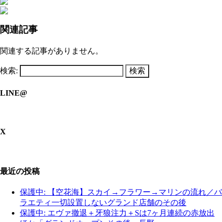
関連記事
関連する記事がありません。
検索:
LINE@
X
最近の投稿
保護中: 【空花海】スカイ→フラワー→マリンの流れ／バ
ラエティ一切設置しないグランド店舗のその後
保護中: エヴァ撤退＋牙狼注力＋Sは7ヶ月連続の赤放出