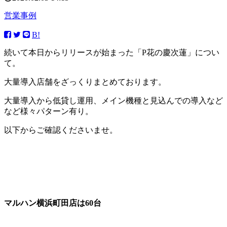
営業事例
B!
続いて本日からリリースが始まった「P花の慶次蓮」につい
て。
大量導入店舗をざっくりまとめております。
大量導入から低貸し運用、メイン機種と見込んでの導入など
など様々パターン有り。
以下からご確認くださいませ。
マルハン横浜町田店は60台