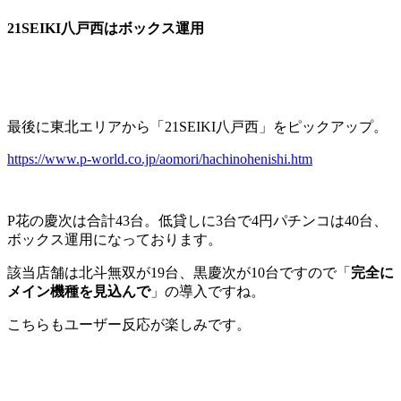
21SEIKI八戸西はボックス運用
最後に東北エリアから「21SEIKI八戸西」をピックアップ。
https://www.p-world.co.jp/aomori/hachinohenishi.htm
P花の慶次は合計43台。低貸しに3台で4円パチンコは40台、
ボックス運用になっております。
該当店舗は北斗無双が19台、黒慶次が10台ですので「
完全に
メイン機種を見込んで
」の導入ですね。
こちらもユーザー反応が楽しみです。