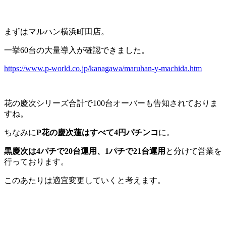
まずはマルハン横浜町田店。
一挙60台の大量導入が確認できました。
https://www.p-world.co.jp/kanagawa/maruhan-y-machida.htm
花の慶次シリーズ合計で100台オーバーも告知されておりま
すね。
ちなみに
P花の慶次蓮はすべて4円パチンコ
に。
黒慶次は4パチで20台運用、1パチで21台運用
と分けて営業を
行っております。
このあたりは適宜変更していくと考えます。