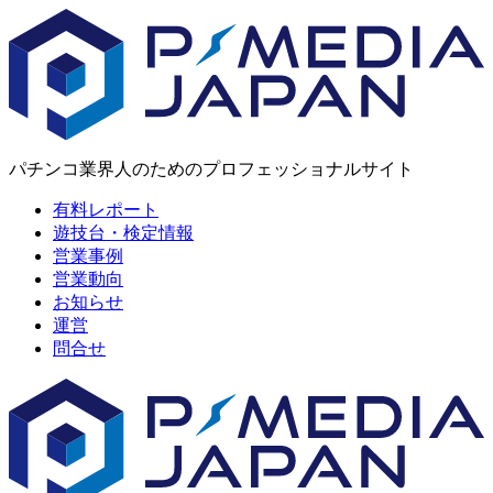
パチンコ業界人のためのプロフェッショナルサイト
有料レポート
遊技台・検定情報
営業事例
営業動向
お知らせ
運営
問合せ