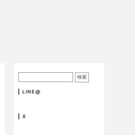
LINE@
X