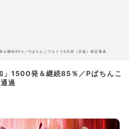
0発＆継続85％／Pぱちんこウルトラ6兄弟（京楽）検定通過
」1500発＆継続85％／Pぱちんこ
定通過