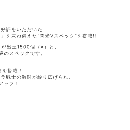
で好評をいただいた
率」を兼ね備えた“閃光Vスペック”を搭載!!
％が出玉1500個（※）と、
級のスペックです。
出を搭載！
トラ戦士の激闘が繰り広げられ、
アップ！