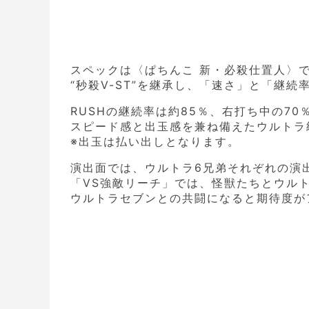
スペックは〈ぱちんこ 新・必殺仕置人〉
“秒殺V-ST”を継承し、「速さ」と「継続
RUSHの継続率は約85％、右打ち中の70
スピード感と出玉感を兼ね備えたウルトラ
※出玉は払い出しとなります。
演出面では、ウルトラ6兄弟それぞれの演
「VS強敵リーチ」では、怪獣たちとウル
ウルトラセブンとの共闘になると期待度が