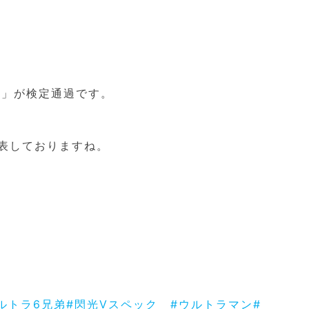
弟」が検定通過です。
表しておりますね。
ルトラ6兄弟
#閃光Vスペック
#ウルトラマン
#