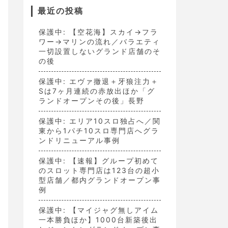
最近の投稿
保護中: 【空花海】スカイ→フラ
ワー→マリンの流れ／バラエティ
一切設置しないグランド店舗のそ
の後
保護中: エヴァ撤退＋牙狼注力＋
Sは7ヶ月連続の赤放出ほか「グ
ランドオープンその後」長野
保護中: エリア10スロ独占へ／関
東から1パチ10スロ専門店へグラ
ンドリニューアル事例
保護中: 【速報】グループ初めて
のスロット専門店は123台の超小
型店舗／都内グランドオープン事
例
保護中: 【マイジャグ無しアイム
一本勝負ほか】1000台新築後出