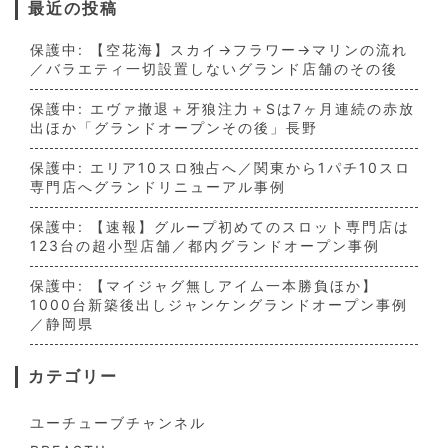
最近の投稿
保護中: 【空花海】スカイ→フラワー→マリンの流れ
／バラエティ一切設置しないグランド店舗のその後
保護中: エヴァ撤退＋牙狼注力＋Sは7ヶ月連続の赤放
出ほか「グランドオープンその後」長野
保護中: エリア10スロ独占へ／関東から1パチ10スロ
専門店へグランドリニューアル事例
保護中: 【速報】グループ初めてのスロット専門店は
123台の超小型店舗／都内グランドオープン事例
保護中: 【マイジャグ無しアイム一本勝負ほか】
1000台新築後出しジャンケングランドオープン事例
／静岡県
カテゴリー
ユーチューブチャンネル