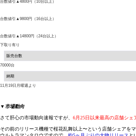
台数値引▲4800円（10台以上）
台数値引▲9800円（16台以上）
台数値引▲14800円（24台以上）
下取り有り
販売台数
70000台
納期
11月19日月曜週より
▼市場動向
さて肝心の市場動向速報ですが、
6月25日以来最高の店舗シ
その前のリリース機種で桜花乱舞以上〜という店舗シェアをマ
ウルトラマンタロウですので、
約5ヶ月ぶりの大物リリース
と