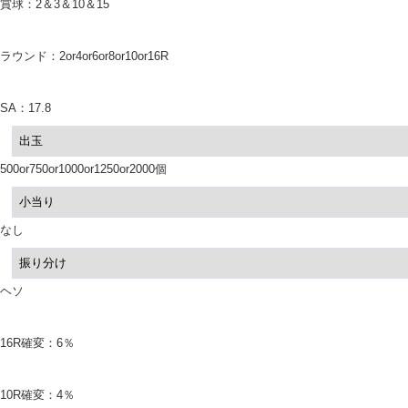
賞球：2＆3＆10＆15
ラウンド：2or4or6or8or10or16R
SA：17.8
出玉
500or750or1000or1250or2000個
小当り
なし
振り分け
ヘソ
16R確変：6％
10R確変：4％