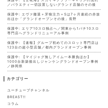
／バラエティ一切設置しないグランド店舗のその後
保護中: エヴァ撤退＋牙狼注力＋Sは7ヶ月連続の赤放
出ほか「グランドオープンその後」長野
保護中: エリア10スロ独占へ／関東から1パチ10スロ
専門店へグランドリニューアル事例
保護中: 【速報】グループ初めてのスロット専門店は
123台の超小型店舗／都内グランドオープン事例
保護中: 【マイジャグ無しアイム一本勝負ほか】
1000台新築後出しジャンケングランドオープン事例
／静岡県
カテゴリー
ユーチューブチャンネル
BREAST!!
コラム