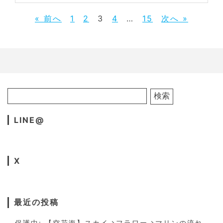
« 前へ
1
2
3
4
…
15
次へ »
LINE@
X
最近の投稿
保護中: 【空花海】スカイ→フラワー→マリンの流れ