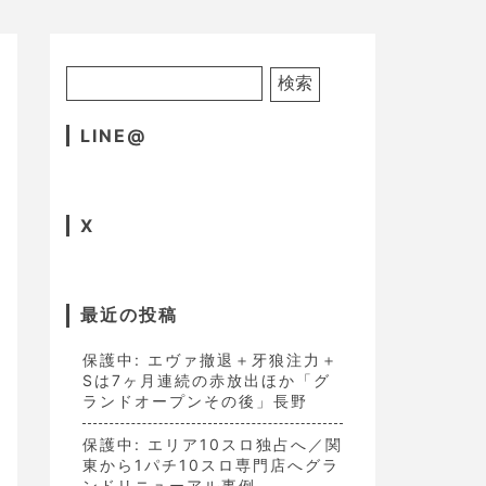
LINE@
X
最近の投稿
保護中: エヴァ撤退＋牙狼注力＋
Sは7ヶ月連続の赤放出ほか「グ
ランドオープンその後」長野
保護中: エリア10スロ独占へ／関
東から1パチ10スロ専門店へグラ
ンドリニューアル事例