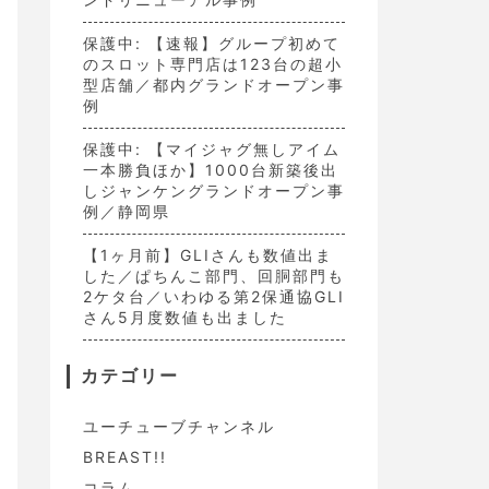
保護中: 【速報】グループ初めて
のスロット専門店は123台の超小
型店舗／都内グランドオープン事
例
保護中: 【マイジャグ無しアイム
一本勝負ほか】1000台新築後出
しジャンケングランドオープン事
例／静岡県
【1ヶ月前】GLIさんも数値出ま
した／ぱちんこ部門、回胴部門も
2ケタ台／いわゆる第2保通協GLI
さん5月度数値も出ました
カテゴリー
ユーチューブチャンネル
BREAST!!
コラム