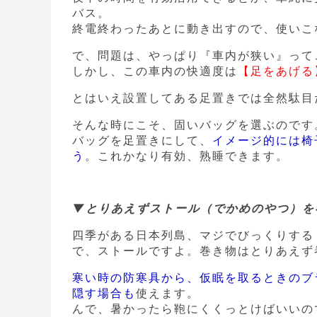
バス。
終電終わったあとに動き出すので、使いこ
で、問題は、やっぱり『車内が狭い』って
しかし、この車内の快適度は
【足をあげる
とはいえ設置してある足置きでは全然駄目
そんな時にこそ、固いバッグを選ぶのです
バッグを足置きにして、
イメージ的には椅
う
。これかなり有効、熟睡できます。
▼とりあえずストール（でかめのやつ）を
四季がある日本列島、マジでびっくりする
で、ストールですよ。巻き物はとりあえず
寒い時の防寒具から、仮眠を取るときのブ
隠す場合も
使えます。
んで、暑かったら鞄にくくっとけばいいの