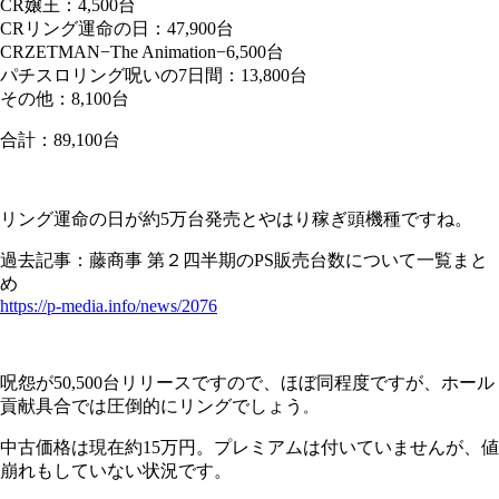
CR嬢王：4,500台
CRリング運命の日：47,900台
CRZETMAN−The Animation−6,500台
パチスロリング呪いの7日間：13,800台
その他：8,100台
合計：89,100台
リング運命の日が約5万台発売とやはり稼ぎ頭機種ですね。
過去記事：藤商事 第２四半期のPS販売台数について一覧まと
め
https://p-media.info/news/2076
呪怨が50,500台リリースですので、ほぼ同程度ですが、ホール
貢献具合では圧倒的にリングでしょう
。
中古価格は現在約15万円。プレミアムは付いていませんが、値
崩れもしていない状況です。