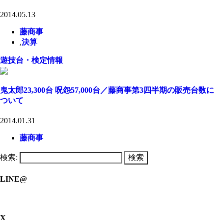
2014.05.13
藤商事
,
決算
遊技台・検定情報
鬼太郎23,300台 呪怨57,000台／藤商事第3四半期の販売台数に
ついて
2014.01.31
藤商事
検索:
LINE@
X