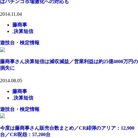
はパチンコ市場激化への対応も
2014.11.04
藤商事
,
決算短信
遊技台・検定情報
藤商事さん決算短信は減収減益／営業利益は約25億4000万円の
損失に
2014.08.05
藤商事
,
決算短信
遊技台・検定情報
今度は藤商事さん販売台数まとめ／CR緋弾のアリア：12,900
台／CR呪怨：57,200台