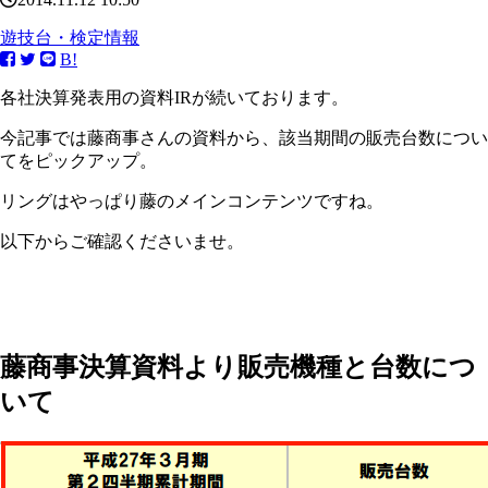
遊技台・検定情報
B!
各社決算発表用の資料IRが続いております。
今記事では藤商事さんの資料から、該当期間の販売台数につい
てをピックアップ。
リングはやっぱり藤のメインコンテンツですね。
以下からご確認くださいませ。
藤商事決算資料より販売機種と台数につ
いて