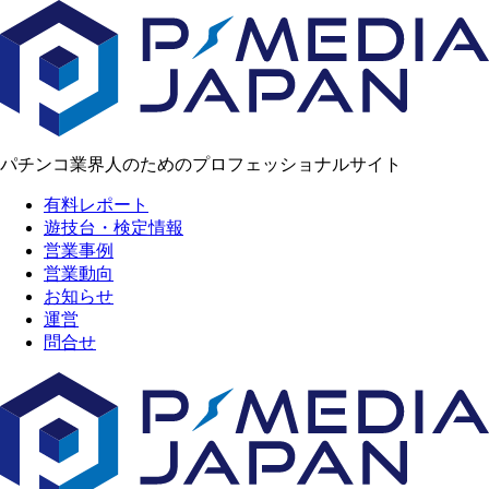
パチンコ業界人のためのプロフェッショナルサイト
有料レポート
遊技台・検定情報
営業事例
営業動向
お知らせ
運営
問合せ