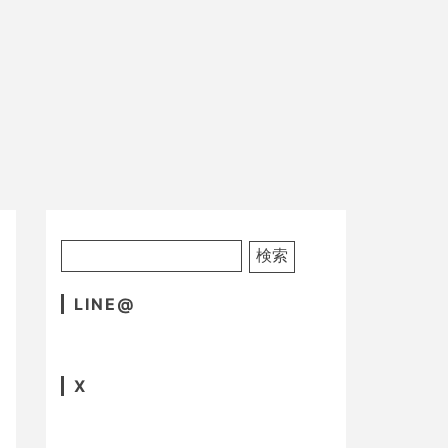
LINE@
X