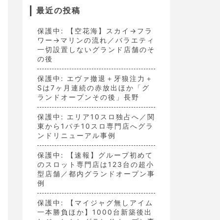
最近の投稿
保護中: 【空花海】スカイ→フラ
ワー→マリンの流れ／バラエティ
一切設置しないグランド店舗のそ
の後
保護中: エヴァ撤退＋牙狼注力＋
Sは7ヶ月連続の赤放出ほか「グ
ランドオープンその後」長野
保護中: エリア10スロ独占へ／関
東から1パチ10スロ専門店へグラ
ンドリニューアル事例
保護中: 【速報】グループ初めて
のスロット専門店は123台の超小
型店舗／都内グランドオープン事
例
保護中: 【マイジャグ無しアイム
一本勝負ほか】1000台新築後出