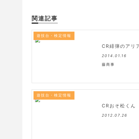
関連記事
遊技台・検定情報
CR緋弾のアリ
2014.01.16
藤商事
遊技台・検定情報
CRおそ松くん
2012.07.26