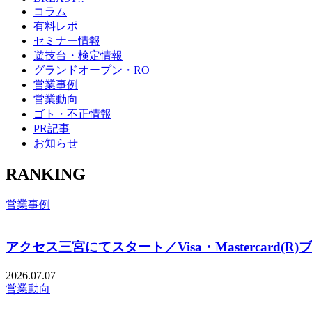
コラム
有料レポ
セミナー情報
遊技台・検定情報
グランドオープン・RO
営業事例
営業動向
ゴト・不正情報
PR記事
お知らせ
RANKING
営業事例
アクセス三宮にてスタート／Visa・Mastercard(R
2026.07.07
営業動向