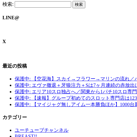
検索:
LINE@
X
最近の投稿
保護中: 【空花海】スカイ→フラワー→マリンの流れ
保護中: エヴァ撤退＋牙狼注力＋Sは7ヶ月連続の赤放
保護中: エリア10スロ独占へ／関東から1パチ10スロ
保護中: 【速報】グループ初めてのスロット専門店は1
保護中: 【マイジャグ無しアイム一本勝負ほか】100
カテゴリー
ユーチューブチャンネル
BREAST!!