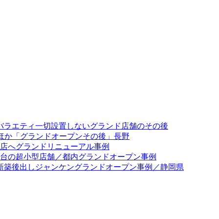
／バラエティ一切設置しないグランド店舗のその後
出ほか「グランドオープンその後」長野
専門店へグランドリニューアル事例
23台の超小型店舗／都内グランドオープン事例
0台新築後出しジャンケングランドオープン事例／静岡県