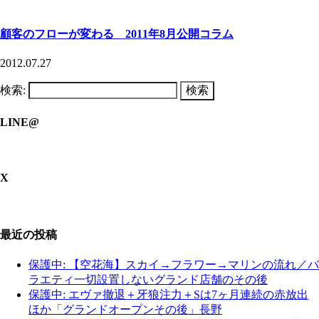
顧客のフローが変わる 2011年8月公開コラム
2012.07.27
検索:
LINE@
X
最近の投稿
保護中: 【空花海】スカイ→フラワー→マリンの流れ／バ
ラエティ一切設置しないグランド店舗のその後
保護中: エヴァ撤退＋牙狼注力＋Sは7ヶ月連続の赤放出
ほか「グランドオープンその後」長野