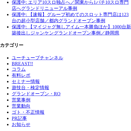
保護中: エリア10スロ独占へ／関東から1パチ10スロ専門
店へグランドリニューアル事例
保護中: 【速報】グループ初めてのスロット専門店は123
台の超小型店舗／都内グランドオープン事例
保護中: 【マイジャグ無しアイム一本勝負ほか】1000台新
築後出しジャンケングランドオープン事例／静岡県
カテゴリー
ユーチューブチャンネル
BREAST!!
コラム
有料レポ
セミナー情報
遊技台・検定情報
グランドオープン・RO
営業事例
営業動向
ゴト・不正情報
PR記事
お知らせ