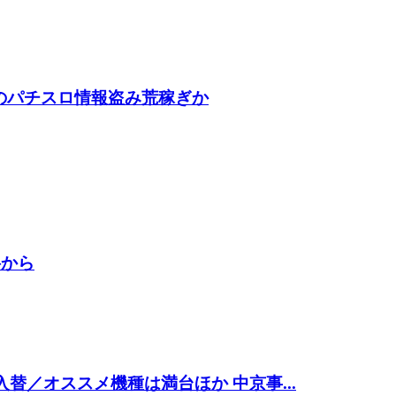
のパチスロ情報盗み荒稼ぎか
料から
入替／オススメ機種は満台ほか 中京事...