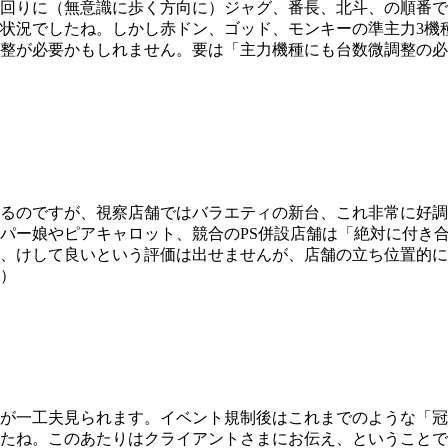
回りに（無意識に歩く方向に）ジャグ、番長、北斗、の順番で
状況でしたね。しかし赤ドン、ゴッド、モンキーの準主力3機
調整が必要かもしれません。要は「主力機種にも台数微調整の
るのですが、視察店舗ではバラエティの新台、これ非常に好調
パー娘やピアキャロット、競合のPS併設店舗は「絶対に付き
種、けして良いという評価は出せませんが、店舗の立ち位置的
）
が一工夫見られます。イベント規制後はこれまでのような「冠
たね。このあたりはクライアントさまにお伝え、ということで