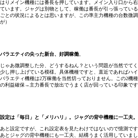
はりメイン機種には番長を押しています。メイン入り口から右
ています。ジャグは別物として、稼働は番長が引っ張っている
ごとの状況によるとは思いますが、この準主力機種の台数微
が）
バラエティの尖った新台、好調稼働
。
じゃあ微調整した分、どうするねん？という問題が当然でてく
少し押し上げている模様。具体機種ですと、直近であればハイ
バラエティ機種は2万稼働を当然切っておりません。この2機
の利益確保→主力番長で放出でうまく店が回っている印象です
設定は「毎日」と「メリハリ」。ジャグの背中機種に一工夫。
あと設定ですが、これ設定表を見たわけではないので憶測です
あとジャグの背中機種にも一工夫、結構うまく活用していまし