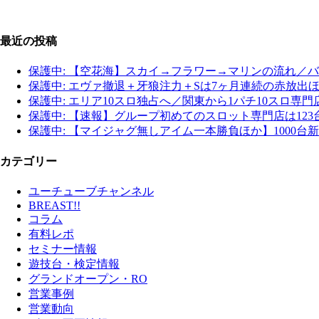
最近の投稿
保護中: 【空花海】スカイ→フラワー→マリンの流れ／
保護中: エヴァ撤退＋牙狼注力＋Sは7ヶ月連続の赤放
保護中: エリア10スロ独占へ／関東から1パチ10スロ専
保護中: 【速報】グループ初めてのスロット専門店は12
保護中: 【マイジャグ無しアイム一本勝負ほか】1000
カテゴリー
ユーチューブチャンネル
BREAST!!
コラム
有料レポ
セミナー情報
遊技台・検定情報
グランドオープン・RO
営業事例
営業動向