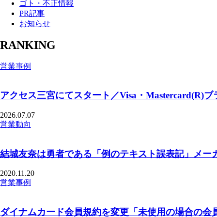
ゴト・不正情報
PR記事
お知らせ
RANKING
営業事例
アクセス三宮にてスタート／Visa・Mastercard(R
2026.07.07
営業動向
結城友奈は勇者である「例のテキスト誤表記」メー
2020.11.20
営業事例
ダイナムカード会員規約を変更「未使用の場合の会員